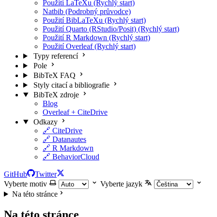
Použití LaTeXu (Rychlý start)
Natbib (Podrobný průvodce)
Použití BibLaTeXu (Rychlý start)
Použití Quarto (RStudio/Posit) (Rychlý start)
Použití R Markdown (Rychlý start)
Použití Overleaf (Rychlý start)
Typy referencí
Pole
BibTeX FAQ
Styly citací a bibliografie
BibTeX zdroje
Blog
Overleaf + CiteDrive
Odkazy
🔗 CiteDrive
🔗 Datanautes
🔗 R Markdown
🔗 BehaviorCloud
GitHub
Twitter
Vyberte motiv
Vyberte jazyk
Na této stránce
Na této stránce