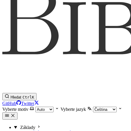
Hledat
Ctrl
K
GitHub
Twitter
Vyberte motiv
Vyberte jazyk
Základy