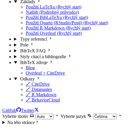
Základy
Použití LaTeXu (Rychlý start)
Natbib (Podrobný průvodce)
Použití BibLaTeXu (Rychlý start)
Použití Quarto (RStudio/Posit) (Rychlý start)
Použití R Markdown (Rychlý start)
Použití Overleaf (Rychlý start)
Typy referencí
Pole
BibTeX FAQ
Styly citací a bibliografie
BibTeX zdroje
Blog
Overleaf + CiteDrive
Odkazy
🔗 CiteDrive
🔗 Datanautes
🔗 R Markdown
🔗 BehaviorCloud
GitHub
Twitter
Vyberte motiv
Vyberte jazyk
Na této stránce