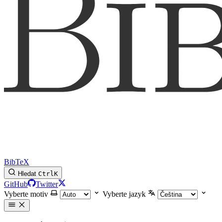
BibTeX
Hledat
Ctrl
K
GitHub
Twitter
Vyberte motiv
Vyberte jazyk