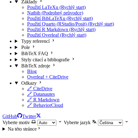
Základy
Použití LaTeXu (Rychlý start)
Natbib (Podrobný průvodce)
Použití BibLaTeXu (Rychlý start)
Použití Quarto (RStudio/Posit) (Rychlý start)
Použití R Markdown (Rychlý start)
Použití Overleaf (Rychlý start)
Typy referencí
Pole
BibTeX FAQ
Styly citací a bibliografie
BibTeX zdroje
Blog
Overleaf + CiteDrive
Odkazy
🔗 CiteDrive
🔗 Datanautes
🔗 R Markdown
🔗 BehaviorCloud
GitHub
Twitter
Vyberte motiv
Vyberte jazyk
Na této stránce