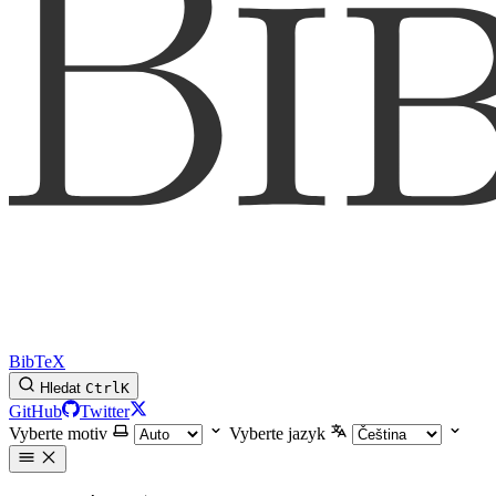
BibTeX
Hledat
Ctrl
K
GitHub
Twitter
Vyberte motiv
Vyberte jazyk