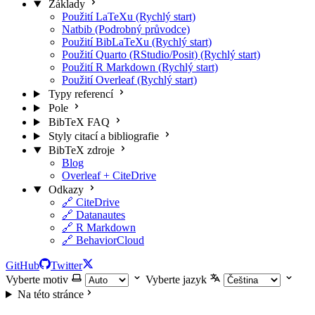
Základy
Použití LaTeXu (Rychlý start)
Natbib (Podrobný průvodce)
Použití BibLaTeXu (Rychlý start)
Použití Quarto (RStudio/Posit) (Rychlý start)
Použití R Markdown (Rychlý start)
Použití Overleaf (Rychlý start)
Typy referencí
Pole
BibTeX FAQ
Styly citací a bibliografie
BibTeX zdroje
Blog
Overleaf + CiteDrive
Odkazy
🔗 CiteDrive
🔗 Datanautes
🔗 R Markdown
🔗 BehaviorCloud
GitHub
Twitter
Vyberte motiv
Vyberte jazyk
Na této stránce