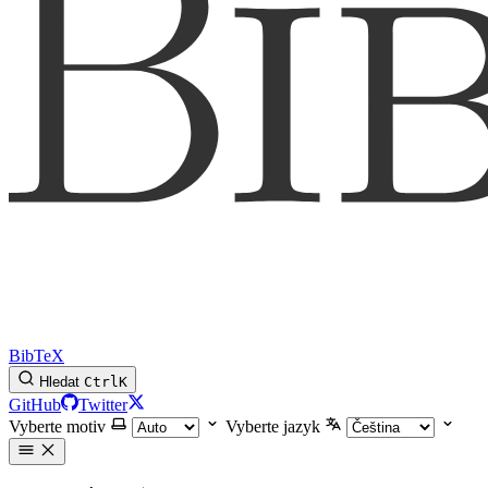
BibTeX
Hledat
Ctrl
K
GitHub
Twitter
Vyberte motiv
Vyberte jazyk