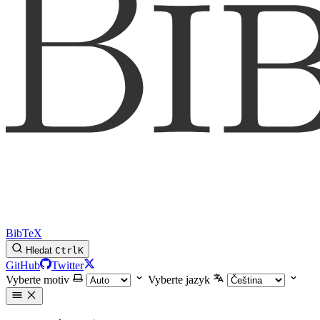
BibTeX
Hledat
Ctrl
K
GitHub
Twitter
Vyberte motiv
Vyberte jazyk