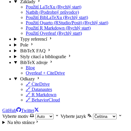
Základy
Použití LaTeXu (Rychlý start)
Natbib (Podrobný průvodce)
Použití BibLaTeXu (Rychlý start)
Použití Quarto (RStudio/Posit) (Rychlý start)
Použití R Markdown (Rychlý start)
Použití Overleaf (Rychlý start)
Typy referencí
Pole
BibTeX FAQ
Styly citací a bibliografie
BibTeX zdroje
Blog
Overleaf + CiteDrive
Odkazy
🔗 CiteDrive
🔗 Datanautes
🔗 R Markdown
🔗 BehaviorCloud
GitHub
Twitter
Vyberte motiv
Vyberte jazyk
Na této stránce