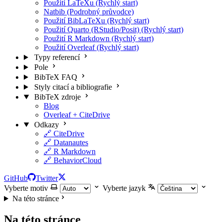
Použití LaTeXu (Rychlý start)
Natbib (Podrobný průvodce)
Použití BibLaTeXu (Rychlý start)
Použití Quarto (RStudio/Posit) (Rychlý start)
Použití R Markdown (Rychlý start)
Použití Overleaf (Rychlý start)
Typy referencí
Pole
BibTeX FAQ
Styly citací a bibliografie
BibTeX zdroje
Blog
Overleaf + CiteDrive
Odkazy
🔗 CiteDrive
🔗 Datanautes
🔗 R Markdown
🔗 BehaviorCloud
GitHub
Twitter
Vyberte motiv
Vyberte jazyk
Na této stránce
Na této stránce