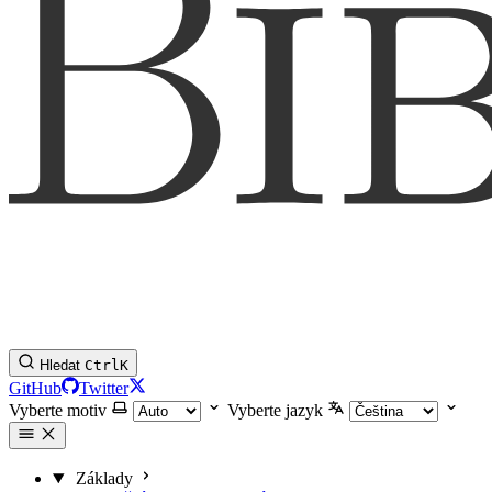
Hledat
Ctrl
K
GitHub
Twitter
Vyberte motiv
Vyberte jazyk
Základy