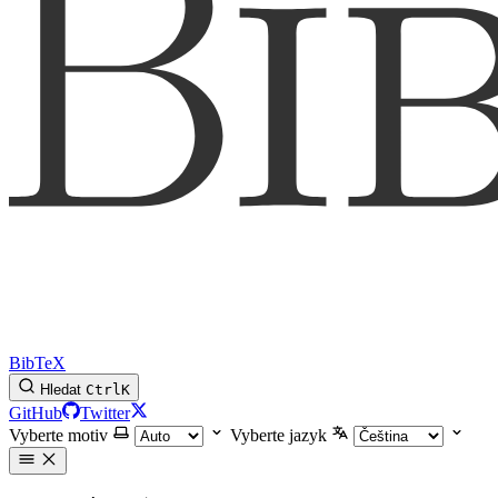
BibTeX
Hledat
Ctrl
K
GitHub
Twitter
Vyberte motiv
Vyberte jazyk