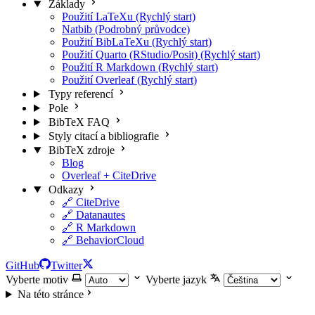
Základy
Použití LaTeXu (Rychlý start)
Natbib (Podrobný průvodce)
Použití BibLaTeXu (Rychlý start)
Použití Quarto (RStudio/Posit) (Rychlý start)
Použití R Markdown (Rychlý start)
Použití Overleaf (Rychlý start)
Typy referencí
Pole
BibTeX FAQ
Styly citací a bibliografie
BibTeX zdroje
Blog
Overleaf + CiteDrive
Odkazy
🔗 CiteDrive
🔗 Datanautes
🔗 R Markdown
🔗 BehaviorCloud
GitHub
Twitter
Vyberte motiv
Vyberte jazyk
Na této stránce