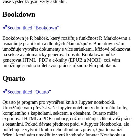
vaše výsledky jsou vždy aktuální.
Bookdown
Section titled “Bookdown”
Bookdown je R balíček, který rozšiřuje funkčnost R Markdownu a
usnadňuje psaní knih a dlouhých článků/zpráv. Bookdown vám
umožňuje vytvářet dokumenty s více stránkami, křížově odkazovat
na sekce a automaticky generovat obsah. Bookdown může
generovat HTML, PDF a e-knihy (EPUB a MOBI), což vám
umožňuje snadno sdílet svou práci s různorodým publikem.
Quarto
Section titled “Quarto”
Quarto je program pro vytváření knih z Jupyter notebooků.
Umožňuje vám převést vaše Jupyter notebooky do formátu knihy,
kompletního s kapitolami, sekcemi a obsahem. Quarto může
exportovat HTML a PDF soubory, což usnadňuje sdílení vaší práce
s ostatními. Pokud dáváte přednost práci v Jupyter Notebooku, ale
potřebujete vytvořit knihu nebo dlouhou zprávu, Quarto nabízí
řešení, které vám umožňuje využít výhody Jupyter Notebooku a