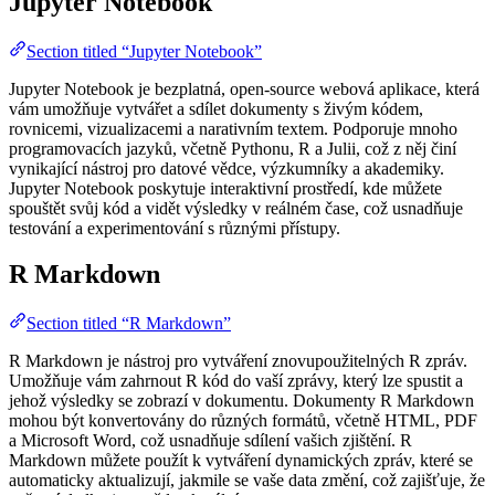
Jupyter Notebook
Section titled “Jupyter Notebook”
Jupyter Notebook je bezplatná, open-source webová aplikace, která
vám umožňuje vytvářet a sdílet dokumenty s živým kódem,
rovnicemi, vizualizacemi a narativním textem. Podporuje mnoho
programovacích jazyků, včetně Pythonu, R a Julii, což z něj činí
vynikající nástroj pro datové vědce, výzkumníky a akademiky.
Jupyter Notebook poskytuje interaktivní prostředí, kde můžete
spouštět svůj kód a vidět výsledky v reálném čase, což usnadňuje
testování a experimentování s různými přístupy.
R Markdown
Section titled “R Markdown”
R Markdown je nástroj pro vytváření znovupoužitelných R zpráv.
Umožňuje vám zahrnout R kód do vaší zprávy, který lze spustit a
jehož výsledky se zobrazí v dokumentu. Dokumenty R Markdown
mohou být konvertovány do různých formátů, včetně HTML, PDF
a Microsoft Word, což usnadňuje sdílení vašich zjištění. R
Markdown můžete použít k vytváření dynamických zpráv, které se
automaticky aktualizují, jakmile se vaše data změní, což zajišťuje, že