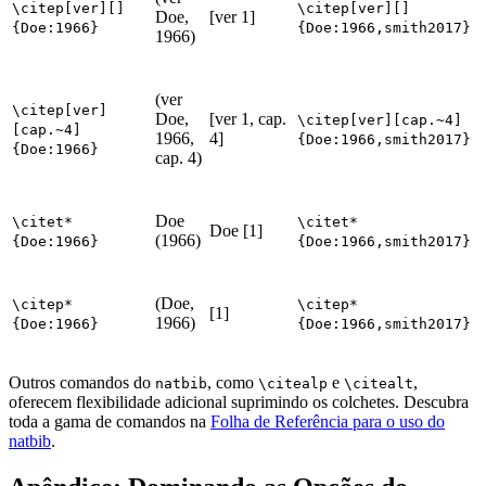
\citep[ver][]
\citep[ver][]
Doe,
[ver 1]
{Doe:1966}
{Doe:1966,smith2017}
1966)
(ver
\citep[ver]
Doe,
[ver 1, cap.
\citep[ver][cap.~4]
[cap.~4]
1966,
4]
{Doe:1966,smith2017}
{Doe:1966}
cap. 4)
Doe
\citet*
\citet*
Doe [1]
(1966)
{Doe:1966}
{Doe:1966,smith2017}
(Doe,
\citep*
\citep*
[1]
1966)
{Doe:1966}
{Doe:1966,smith2017}
Outros comandos do
, como
e
,
natbib
\citealp
\citealt
oferecem flexibilidade adicional suprimindo os colchetes. Descubra
toda a gama de comandos na
Folha de Referência para o uso do
natbib
.