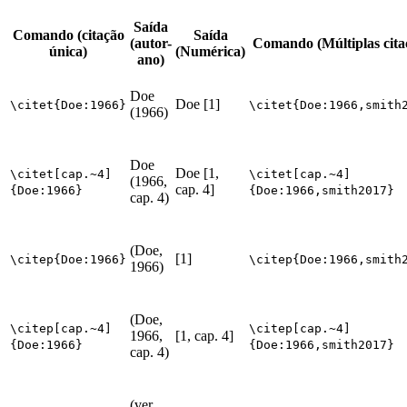
Saída
Comando (citação
Saída
(autor-
Comando (Múltiplas cita
única)
(Numérica)
ano)
Doe
Doe [1]
\citet{Doe:1966}
\citet{Doe:1966,smith
(1966)
Doe
Doe [1,
\citet[cap.~4]
\citet[cap.~4]
(1966,
cap. 4]
{Doe:1966}
{Doe:1966,smith2017}
cap. 4)
(Doe,
[1]
\citep{Doe:1966}
\citep{Doe:1966,smith
1966)
(Doe,
\citep[cap.~4]
\citep[cap.~4]
1966,
[1, cap. 4]
{Doe:1966}
{Doe:1966,smith2017}
cap. 4)
(ver