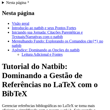
Nesta página
Nesta página
Visão geral
Introdução ao natbib e seus Pontos Fortes
Iniciando sua Jornada: Citações Parentéticas e
Textuais/Narrativas com o natbib
Mergulhando Fundo: Explorando os Comandos cite{*} no
natbib
Apêndice: Dominando as Opções do natbib
Leitura Adicional e Fontes
Tutorial do Natbib:
Dominando a Gestão de
Referências no LaTeX com o
BibTeX
Gerenciar referências bibliográficas no LaTeX se torna mais