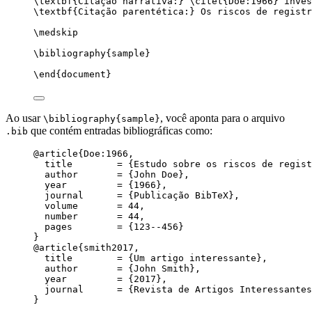
\textbf
{Citação narrativa:} 
\citet
{
Doe:1966
} inves
\textbf
{Citação parentética:} Os riscos de registr
\medskip
\bibliography
{sample}
\end
{
document
}
Ao usar
, você aponta para o arquivo
\bibliography{sample}
que contém entradas bibliográficas como:
.bib
@article
{Doe:1966,
title
        = 
{
Estudo sobre os riscos de regist
author
       = 
{
John Doe
}
,
year
         = 
{
1966
}
,
journal
      = 
{
Publicação BibTeX
}
,
volume
       = 
44
,
number
       = 
44
,
pages
        = 
{
123--456
}
}
@article
{smith2017,
title
        = 
{
Um artigo interessante
}
,
author
       = 
{
John Smith
}
,
year
         = 
{
2017
}
,
journal
      = 
{
Revista de Artigos Interessantes
}