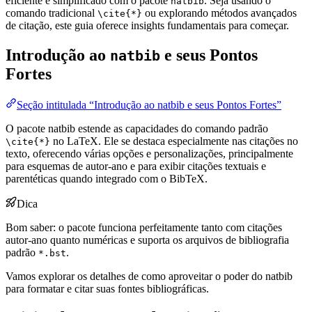
eficiente e simplificado com o pacote
. Seja usando o
natbib
comando tradicional
ou explorando métodos avançados
\cite{*}
de citação, este guia oferece insights fundamentais para começar.
Introdução ao
e seus Pontos
natbib
Fortes
Seção intitulada “Introdução ao natbib e seus Pontos Fortes”
O pacote natbib estende as capacidades do comando padrão
no LaTeX. Ele se destaca especialmente nas citações no
\cite{*}
texto, oferecendo várias opções e personalizações, principalmente
para esquemas de autor-ano e para exibir citações textuais e
parentéticas quando integrado com o BibTeX.
Dica
Bom saber: o pacote funciona perfeitamente tanto com citações
autor-ano quanto numéricas e suporta os arquivos de bibliografia
padrão
.
*.bst
Vamos explorar os detalhes de como aproveitar o poder do natbib
para formatar e citar suas fontes bibliográficas.