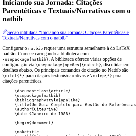
Iniciando sua Jornada: Citações
Parentéticas e Textuais/Narrativas com o
natbib
Seção intitulada “Iniciando sua Jornada: Citações Parentéticas e
Textuais/Narrativas com o natbib”
Configurar o
requer uma estrutura semelhante à do LaTeX
natbib
padrão. Comece carregando a biblioteca com
. A biblioteca oferece várias opções de
\usepackage{natbib}
configuração via
, discutidas em
\usepackage[opções]{natbib}
detalhes abaixo. Os principais comandos de citação no Natbib são
para citações textuais/narrativas e
para
\citet{*}
\citep{*}
citações parentéticas.
\documentclass
{
article
}
\usepackage
{
natbib
}
\bibliographystyle
{apalike}
\title
{Um Guia Completo para Gestão de Referências
\author
{CiteDrive}
\date
 {Janeiro de 1988}
\begin
{
document
}
\maketitle