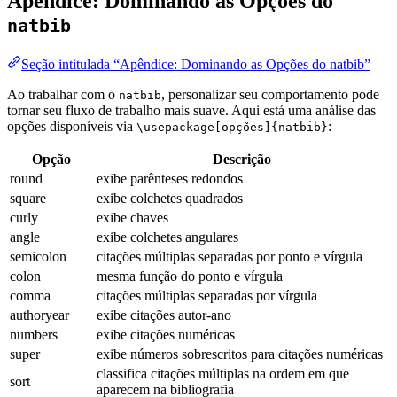
Apêndice: Dominando as Opções do
natbib
Seção intitulada “Apêndice: Dominando as Opções do natbib”
Ao trabalhar com o
, personalizar seu comportamento pode
natbib
tornar seu fluxo de trabalho mais suave. Aqui está uma análise das
opções disponíveis via
:
\usepackage[opções]{natbib}
Opção
Descrição
round
exibe parênteses redondos
square
exibe colchetes quadrados
curly
exibe chaves
angle
exibe colchetes angulares
semicolon
citações múltiplas separadas por ponto e vírgula
colon
mesma função do ponto e vírgula
comma
citações múltiplas separadas por vírgula
authoryear
exibe citações autor-ano
numbers
exibe citações numéricas
super
exibe números sobrescritos para citações numéricas
classifica citações múltiplas na ordem em que
sort
aparecem na bibliografia