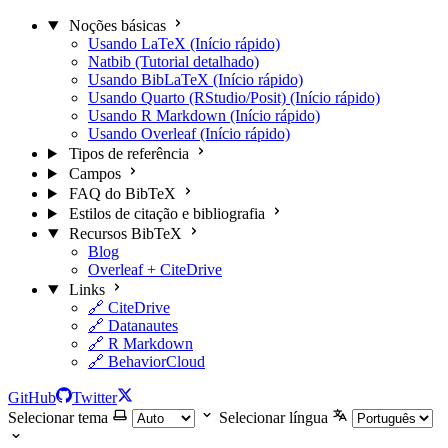
Noções básicas
Usando LaTeX (Início rápido)
Natbib (Tutorial detalhado)
Usando BibLaTeX (Início rápido)
Usando Quarto (RStudio/Posit) (Início rápido)
Usando R Markdown (Início rápido)
Usando Overleaf (Início rápido)
Tipos de referência
Campos
FAQ do BibTeX
Estilos de citação e bibliografia
Recursos BibTeX
Blog
Overleaf + CiteDrive
Links
🔗 CiteDrive
🔗 Datanautes
🔗 R Markdown
🔗 BehaviorCloud
GitHub
Twitter
Selecionar tema
Selecionar língua