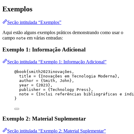
Exemplos
Seção intitulada “Exemplos”
Aqui estão alguns exemplos práticos demonstrando como usar o
campo
em várias entradas:
note
Exemplo 1: Informação Adicional
Seção intitulada “Exemplo 1: Informação Adicional”
@book
{smith2023inovações,
title
 = 
{
Inovações em Tecnologia Moderna
}
,
author
 = 
{
Smith, John
}
,
year
 = 
{
2023
}
,
publisher
 = 
{
Technology Press
}
,
note
 = 
{
Inclui referências bibliográficas e índi
}
Exemplo 2: Material Suplementar
Seção intitulada “Exemplo 2: Material Suplementar”