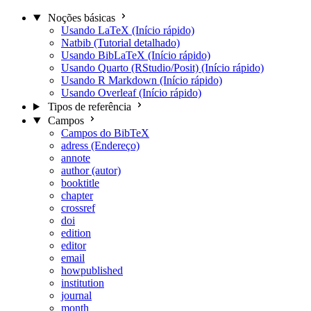
Noções básicas
Usando LaTeX (Início rápido)
Natbib (Tutorial detalhado)
Usando BibLaTeX (Início rápido)
Usando Quarto (RStudio/Posit) (Início rápido)
Usando R Markdown (Início rápido)
Usando Overleaf (Início rápido)
Tipos de referência
Campos
Campos do BibTeX
adress (Endereço)
annote
author (autor)
booktitle
chapter
crossref
doi
edition
editor
email
howpublished
institution
journal
month