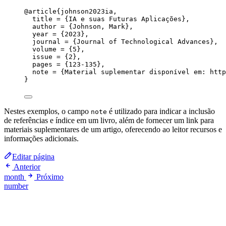
@article
{johnson2023ia,
title
 = 
{
IA e suas Futuras Aplicações
}
,
author
 = 
{
Johnson, Mark
}
,
year
 = 
{
2023
}
,
journal
 = 
{
Journal of Technological Advances
}
,
volume
 = 
{
5
}
,
issue
 = 
{
2
}
,
pages
 = 
{
123-135
}
,
note
 = 
{
Material suplementar disponível em: http
}
Nestes exemplos, o campo
é utilizado para indicar a inclusão
note
de referências e índice em um livro, além de fornecer um link para
materiais suplementares de um artigo, oferecendo ao leitor recursos e
informações adicionais.
Editar página
Anterior
month
Próximo
number