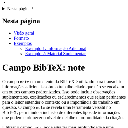
Nesta página
Nesta página
Visão geral
Formato
Exemplos
Exemplo 1: Informação Adicional
Exemplo 2: Material Suplementar
Campo BibTeX: note
O campo
em uma entrada BibTeX é utilizado para transmitir
note
informações adicionais sobre o trabalho citado que não se encaixam
em outros campos padronizados. Isso pode incluir observações
suplementares, explicações ou esclarecimentos que sejam pertinentes
para o leitor entender o contexto ou a importância do trabalho em
questão. O campo
se revela uma ferramenta versátil no
note
BibTeX, permitindo a inclusão de diferentes tipos de informações
que podem enriquecer o nível de detalhe e profundidade da citação.
Utilizar o campo
pode agregar mais profundidade a uma
note