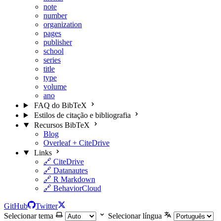
note
number
organization
pages
publisher
school
series
title
type
volume
ano
FAQ do BibTeX
Estilos de citação e bibliografia
Recursos BibTeX
Blog
Overleaf + CiteDrive
Links
🔗 CiteDrive
🔗 Datanautes
🔗 R Markdown
🔗 BehaviorCloud
GitHub
Twitter
Selecionar tema
Selecionar língua