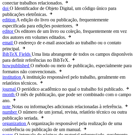
conectar trabalhos relacionados.
doi
O Identificador de Objeto Digital, um código único para
publicações eletrônicas.
edition
A edição do livro ou publicação, frequentemente
especificada para edições posteriores.
editor
Os editores de um livro ou coleção, frequentemente em vez
dos autores em volumes editados.
email
O endereço de e-mail associado ao trabalho ou o contato
principal.
BibTeX Fields
Uma lista abrangente de todos os campos disponíveis
para definir referências no BibTeX.
howpublished
O método ou meio de publicação, especialmente para
formatos não convencionais.
institution
A instituição responsável pelo trabalho, geralmente em
relatórios técnicos.
journal
O periódico acadêmico no qual o trabalho foi publicado.
month
O mês de publicação, que pode ser combinado com o campo
ano.
note
Notas ou informações adicionais relacionadas à referência.
number
O número de um jornal, revista, relatório técnico ou outra
publicação seriada.
organization
A organização responsável pela realização de uma
conferência ou publicação de um manual.
pages
O intervalo de páginas do material referenciado, geralmente