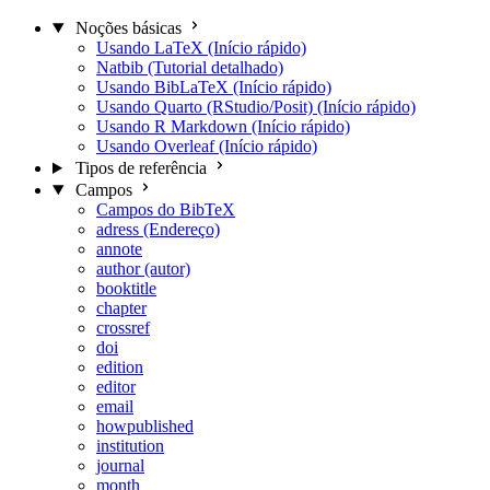
Noções básicas
Usando LaTeX (Início rápido)
Natbib (Tutorial detalhado)
Usando BibLaTeX (Início rápido)
Usando Quarto (RStudio/Posit) (Início rápido)
Usando R Markdown (Início rápido)
Usando Overleaf (Início rápido)
Tipos de referência
Campos
Campos do BibTeX
adress (Endereço)
annote
author (autor)
booktitle
chapter
crossref
doi
edition
editor
email
howpublished
institution
journal
month