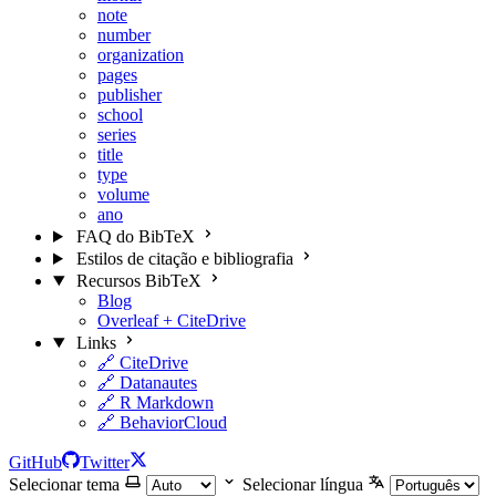
note
number
organization
pages
publisher
school
series
title
type
volume
ano
FAQ do BibTeX
Estilos de citação e bibliografia
Recursos BibTeX
Blog
Overleaf + CiteDrive
Links
🔗 CiteDrive
🔗 Datanautes
🔗 R Markdown
🔗 BehaviorCloud
GitHub
Twitter
Selecionar tema
Selecionar língua