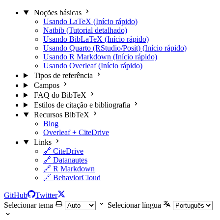
Noções básicas
Usando LaTeX (Início rápido)
Natbib (Tutorial detalhado)
Usando BibLaTeX (Início rápido)
Usando Quarto (RStudio/Posit) (Início rápido)
Usando R Markdown (Início rápido)
Usando Overleaf (Início rápido)
Tipos de referência
Campos
FAQ do BibTeX
Estilos de citação e bibliografia
Recursos BibTeX
Blog
Overleaf + CiteDrive
Links
🔗 CiteDrive
🔗 Datanautes
🔗 R Markdown
🔗 BehaviorCloud
GitHub
Twitter
Selecionar tema
Selecionar língua