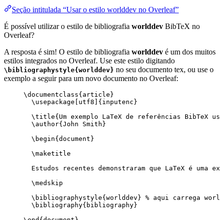
Seção intitulada “Usar o estilo worlddev no Overleaf”
É possível utilizar o estilo de bibliografia
worlddev
BibTeX no
Overleaf?
A resposta é sim! O estilo de bibliografia
worlddev
é um dos muitos
estilos integrados no Overleaf. Use este estilo digitando
no seu documento tex, ou use o
\bibliographystyle{worlddev}
exemplo a seguir para um novo documento no Overleaf:
\documentclass
{
article
}
\usepackage
[
utf8
]{
inputenc
}
\title
{Um exemplo LaTeX de referências BibTeX us
\author
{John Smith}
\begin
{
document
}
\maketitle
Estudos recentes demonstraram que LaTeX é uma ex
\medskip
\bibliographystyle
{worlddev} 
% aqui carrega worl
\bibliography
{bibliography}
\end
{
document
}