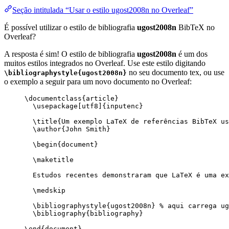
Seção intitulada “Usar o estilo ugost2008n no Overleaf”
É possível utilizar o estilo de bibliografia
ugost2008n
BibTeX no
Overleaf?
A resposta é sim! O estilo de bibliografia
ugost2008n
é um dos
muitos estilos integrados no Overleaf. Use este estilo digitando
no seu documento tex, ou use
\bibliographystyle{ugost2008n}
o exemplo a seguir para um novo documento no Overleaf:
\documentclass
{
article
}
\usepackage
[
utf8
]{
inputenc
}
\title
{Um exemplo LaTeX de referências BibTeX us
\author
{John Smith}
\begin
{
document
}
\maketitle
Estudos recentes demonstraram que LaTeX é uma ex
\medskip
\bibliographystyle
{ugost2008n} 
% aqui carrega ug
\bibliography
{bibliography}
\end
{
document
}