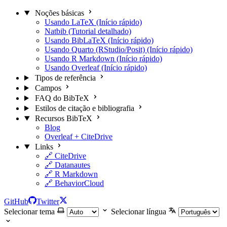
Noções básicas
Usando LaTeX (Início rápido)
Natbib (Tutorial detalhado)
Usando BibLaTeX (Início rápido)
Usando Quarto (RStudio/Posit) (Início rápido)
Usando R Markdown (Início rápido)
Usando Overleaf (Início rápido)
Tipos de referência
Campos
FAQ do BibTeX
Estilos de citação e bibliografia
Recursos BibTeX
Blog
Overleaf + CiteDrive
Links
🔗 CiteDrive
🔗 Datanautes
🔗 R Markdown
🔗 BehaviorCloud
GitHub
Twitter
Selecionar tema
Selecionar língua