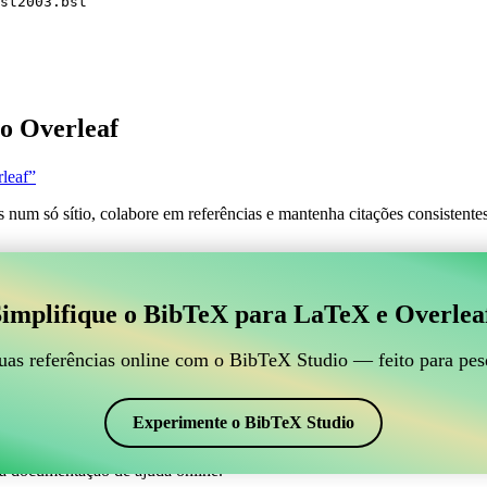
st2003.bst
o Overleaf
leaf”
s num só sítio, colabore em referências e mantenha citações consistent
 para gerir suas referências BibTeX, que se conecte ao
implifique o BibTeX para LaTeX e Overlea
line para gerir suas referências BibTeX, que se conecte ao Overleaf?”
suas referências, citações e bibliografia no Overleaf, o CiteDrive pode
uas referências online com o BibTeX Studio — feito para pes
em seu projeto Overleaf.
 em vários estilos, incluindo ugost2003. Então, se você está procurando
Experimente o BibTeX Studio
a documentação de ajuda online.