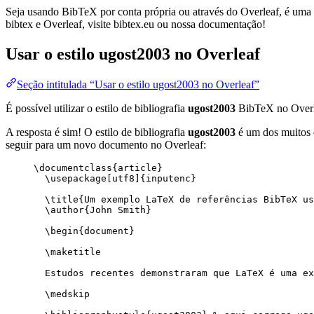
Seja usando BibTeX por conta própria ou através do Overleaf, é uma f
bibtex e Overleaf, visite bibtex.eu ou nossa documentação!
Usar o estilo
ugost2003
no Overleaf
Seção intitulada “Usar o estilo ugost2003 no Overleaf”
É possível utilizar o estilo de bibliografia
ugost2003
BibTeX no Overl
A resposta é sim! O estilo de bibliografia
ugost2003
é um dos muitos e
seguir para um novo documento no Overleaf:
\documentclass
{
article
}
\usepackage
[
utf8
]{
inputenc
}
\title
{Um exemplo LaTeX de referências BibTeX us
\author
{John Smith}
\begin
{
document
}
\maketitle
Estudos recentes demonstraram que LaTeX é uma ex
\medskip