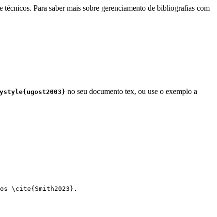
e técnicos. Para saber mais sobre gerenciamento de bibliografias com
no seu documento tex, ou use o exemplo a
ystyle{ugost2003}
os 
\cite
{
Smith2023
}.