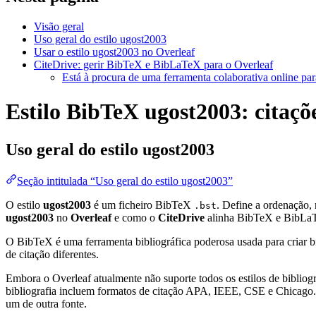
Visão geral
Uso geral do estilo ugost2003
Usar o estilo ugost2003 no Overleaf
CiteDrive: gerir BibTeX e BibLaTeX para o Overleaf
Está à procura de uma ferramenta colaborativa online par
Estilo BibTeX ugost2003: citaçõe
Uso geral do estilo
ugost2003
Seção intitulada “Uso geral do estilo ugost2003”
O estilo
ugost2003
é um ficheiro BibTeX
. Define a ordenação,
.bst
ugost2003
no
Overleaf
e como o
CiteDrive
alinha BibTeX e BibLaT
O BibTeX é uma ferramenta bibliográfica poderosa usada para criar bi
de citação diferentes.
Embora o Overleaf atualmente não suporte todos os estilos de bibliogra
bibliografia incluem formatos de citação APA, IEEE, CSE e Chicago. 
um de outra fonte.