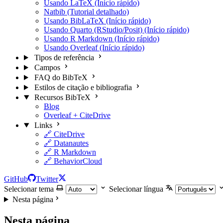
Usando LaTeX (Início rápido)
Natbib (Tutorial detalhado)
Usando BibLaTeX (Início rápido)
Usando Quarto (RStudio/Posit) (Início rápido)
Usando R Markdown (Início rápido)
Usando Overleaf (Início rápido)
Tipos de referência
Campos
FAQ do BibTeX
Estilos de citação e bibliografia
Recursos BibTeX
Blog
Overleaf + CiteDrive
Links
🔗 CiteDrive
🔗 Datanautes
🔗 R Markdown
🔗 BehaviorCloud
GitHub
Twitter
Selecionar tema
Selecionar língua
Nesta página
Nesta página