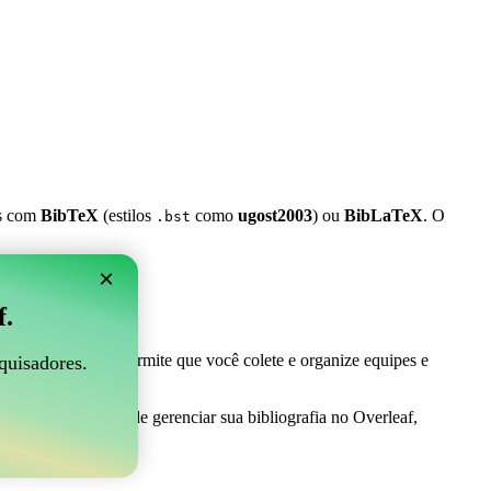
es com
BibTeX
(estilos
como
ugost2003
) ou
BibLaTeX
. O
.bst
×
 Overleaf?
f.
 ser perfeito! Ele permite que você colete e organize equipes e
quisadores.
 uma maneira fácil de gerenciar sua bibliografia no Overleaf,