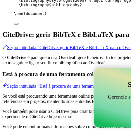
\bibliographystyle
{ugost2003} 
% aqui carrega ugo
\bibliography
{bibliography}
\end
{
document
}
CiteDrive: gerir BibTeX e BibLaTeX para 
Seção intitulada “CiteDrive: gerir BibTeX e BibLaTeX para o Over
O
CiteDrive
é para quem usa
Overleaf
: gere ficheiros
e projeto
.bib
texto seguinte liga o seu fluxo bibliográfico ao Overleaf.
Está à procura de uma ferramenta colaborativa online
S
Seção intitulada “Está à procura de uma ferramenta colaborativa on
Se você está procurando uma ferramenta online para ajudar a gerenciar 
Gerencie s
referências em projetos, mantendo suas entradas BibTeX atualizadas 
Você também pode usar o CiteDrive para criar bibliografias e citações
experimente o CiteDrive hoje mesmo!
Você pode encontrar mais informações sobre como fazer isso em noss