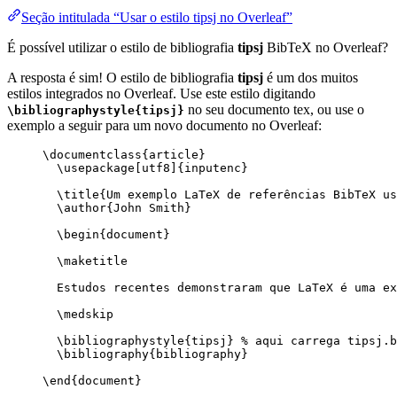
Seção intitulada “Usar o estilo tipsj no Overleaf”
É possível utilizar o estilo de bibliografia
tipsj
BibTeX no Overleaf?
A resposta é sim! O estilo de bibliografia
tipsj
é um dos muitos
estilos integrados no Overleaf. Use este estilo digitando
no seu documento tex, ou use o
\bibliographystyle{tipsj}
exemplo a seguir para um novo documento no Overleaf:
\documentclass
{
article
}
\usepackage
[
utf8
]{
inputenc
}
\title
{Um exemplo LaTeX de referências BibTeX u
\author
{John Smith}
\begin
{
document
}
\maketitle
Estudos recentes demonstraram que LaTeX é uma ex
\medskip
\bibliographystyle
{tipsj} 
% aqui carrega tipsj.b
\bibliography
{bibliography}
\end
{
document
}