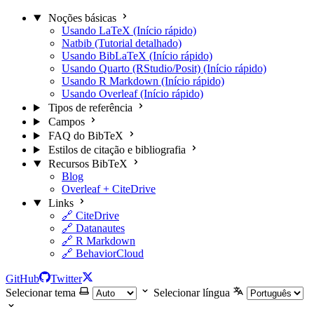
Noções básicas
Usando LaTeX (Início rápido)
Natbib (Tutorial detalhado)
Usando BibLaTeX (Início rápido)
Usando Quarto (RStudio/Posit) (Início rápido)
Usando R Markdown (Início rápido)
Usando Overleaf (Início rápido)
Tipos de referência
Campos
FAQ do BibTeX
Estilos de citação e bibliografia
Recursos BibTeX
Blog
Overleaf + CiteDrive
Links
🔗 CiteDrive
🔗 Datanautes
🔗 R Markdown
🔗 BehaviorCloud
GitHub
Twitter
Selecionar tema
Selecionar língua