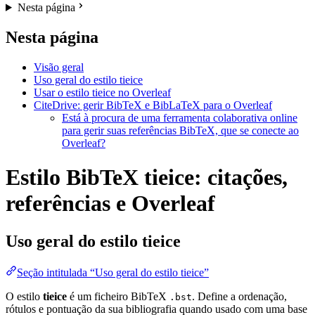
Nesta página
Nesta página
Visão geral
Uso geral do estilo tieice
Usar o estilo tieice no Overleaf
CiteDrive: gerir BibTeX e BibLaTeX para o Overleaf
Está à procura de uma ferramenta colaborativa online
para gerir suas referências BibTeX, que se conecte ao
Overleaf?
Estilo BibTeX tieice: citações,
referências e Overleaf
Uso geral do estilo
tieice
Seção intitulada “Uso geral do estilo tieice”
O estilo
tieice
é um ficheiro BibTeX
. Define a ordenação,
.bst
rótulos e pontuação da sua bibliografia quando usado com uma base