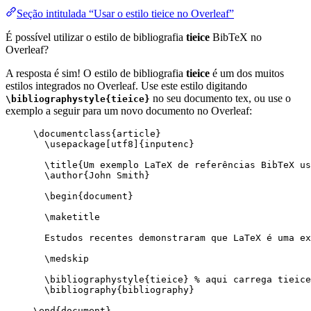
Seção intitulada “Usar o estilo tieice no Overleaf”
É possível utilizar o estilo de bibliografia
tieice
BibTeX no
Overleaf?
A resposta é sim! O estilo de bibliografia
tieice
é um dos muitos
estilos integrados no Overleaf. Use este estilo digitando
no seu documento tex, ou use o
\bibliographystyle{tieice}
exemplo a seguir para um novo documento no Overleaf:
\documentclass
{
article
}
\usepackage
[
utf8
]{
inputenc
}
\title
{Um exemplo LaTeX de referências BibTeX us
\author
{John Smith}
\begin
{
document
}
\maketitle
Estudos recentes demonstraram que LaTeX é uma ex
\medskip
\bibliographystyle
{tieice} 
% aqui carrega tieice
\bibliography
{bibliography}
\end
{
document
}