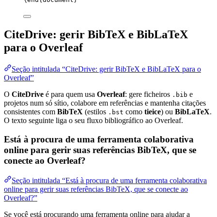
CiteDrive: gerir BibTeX e BibLaTeX
para o Overleaf
Seção intitulada “CiteDrive: gerir BibTeX e BibLaTeX para o
Overleaf”
O
CiteDrive
é para quem usa
Overleaf
: gere ficheiros
e
.bib
projetos num só sítio, colabore em referências e mantenha citações
consistentes com
BibTeX
(estilos
como
tieice
) ou
BibLaTeX
.
.bst
O texto seguinte liga o seu fluxo bibliográfico ao Overleaf.
Está à procura de uma ferramenta colaborativa
online para gerir suas referências BibTeX, que se
conecte ao Overleaf?
Seção intitulada “Está à procura de uma ferramenta colaborativa
online para gerir suas referências BibTeX, que se conecte ao
Overleaf?”
Se você está procurando uma ferramenta online para ajudar a