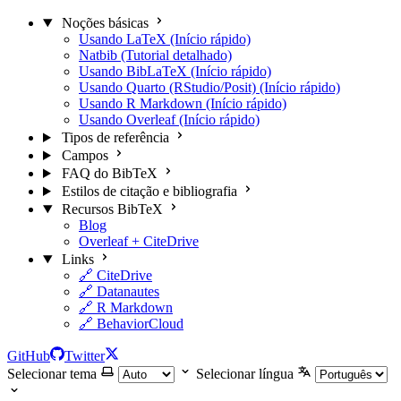
Noções básicas
Usando LaTeX (Início rápido)
Natbib (Tutorial detalhado)
Usando BibLaTeX (Início rápido)
Usando Quarto (RStudio/Posit) (Início rápido)
Usando R Markdown (Início rápido)
Usando Overleaf (Início rápido)
Tipos de referência
Campos
FAQ do BibTeX
Estilos de citação e bibliografia
Recursos BibTeX
Blog
Overleaf + CiteDrive
Links
🔗 CiteDrive
🔗 Datanautes
🔗 R Markdown
🔗 BehaviorCloud
GitHub
Twitter
Selecionar tema
Selecionar língua