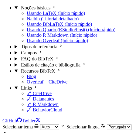
Noções básicas
Usando LaTeX (Início rápido)
Natbib (Tutorial detalhado)
Usando BibLaTeX (Início rápido)
Usando Quarto (RStudio/Posit) (Início rápido)
Usando R Markdown (Início rápido)
Usando Overleaf (Início rápido)
Tipos de referência
Campos
FAQ do BibTeX
Estilos de citação e bibliografia
Recursos BibTeX
Blog
Overleaf + CiteDrive
Links
🔗 CiteDrive
🔗 Datanautes
🔗 R Markdown
🔗 BehaviorCloud
GitHub
Twitter
Selecionar tema
Selecionar língua