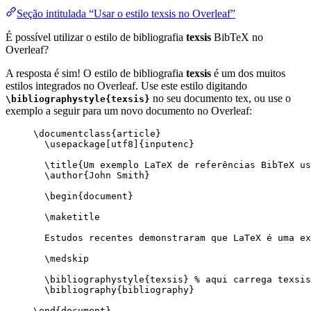
Seção intitulada “Usar o estilo texsis no Overleaf”
É possível utilizar o estilo de bibliografia
texsis
BibTeX no
Overleaf?
A resposta é sim! O estilo de bibliografia
texsis
é um dos muitos
estilos integrados no Overleaf. Use este estilo digitando
no seu documento tex, ou use o
\bibliographystyle{texsis}
exemplo a seguir para um novo documento no Overleaf:
\documentclass
{
article
}
\usepackage
[
utf8
]{
inputenc
}
\title
{Um exemplo LaTeX de referências BibTeX us
\author
{John Smith}
\begin
{
document
}
\maketitle
Estudos recentes demonstraram que LaTeX é uma ex
\medskip
\bibliographystyle
{texsis} 
% aqui carrega texsis
\bibliography
{bibliography}
\end
{
document
}