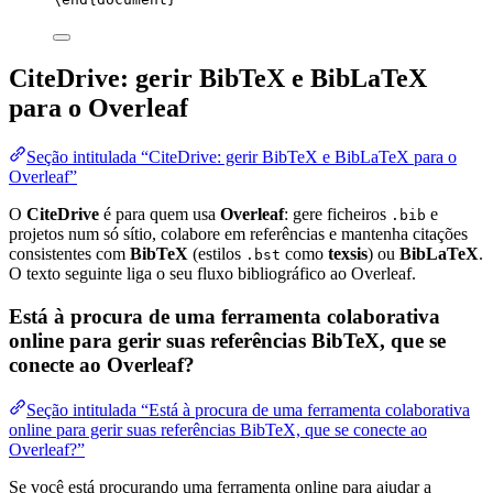
CiteDrive: gerir BibTeX e BibLaTeX
para o Overleaf
Seção intitulada “CiteDrive: gerir BibTeX e BibLaTeX para o
Overleaf”
O
CiteDrive
é para quem usa
Overleaf
: gere ficheiros
e
.bib
projetos num só sítio, colabore em referências e mantenha citações
consistentes com
BibTeX
(estilos
como
texsis
) ou
BibLaTeX
.
.bst
O texto seguinte liga o seu fluxo bibliográfico ao Overleaf.
Está à procura de uma ferramenta colaborativa
online para gerir suas referências BibTeX, que se
conecte ao Overleaf?
Seção intitulada “Está à procura de uma ferramenta colaborativa
online para gerir suas referências BibTeX, que se conecte ao
Overleaf?”
Se você está procurando uma ferramenta online para ajudar a