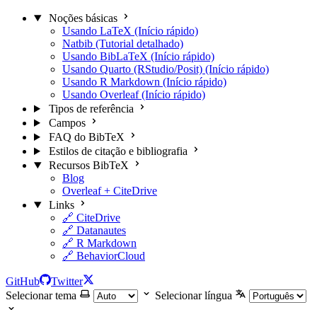
Noções básicas
Usando LaTeX (Início rápido)
Natbib (Tutorial detalhado)
Usando BibLaTeX (Início rápido)
Usando Quarto (RStudio/Posit) (Início rápido)
Usando R Markdown (Início rápido)
Usando Overleaf (Início rápido)
Tipos de referência
Campos
FAQ do BibTeX
Estilos de citação e bibliografia
Recursos BibTeX
Blog
Overleaf + CiteDrive
Links
🔗 CiteDrive
🔗 Datanautes
🔗 R Markdown
🔗 BehaviorCloud
GitHub
Twitter
Selecionar tema
Selecionar língua