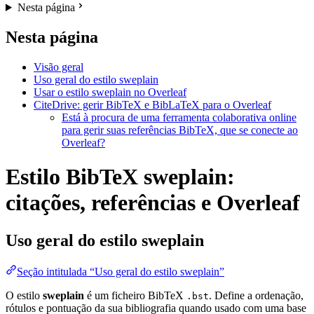
Nesta página
Nesta página
Visão geral
Uso geral do estilo sweplain
Usar o estilo sweplain no Overleaf
CiteDrive: gerir BibTeX e BibLaTeX para o Overleaf
Está à procura de uma ferramenta colaborativa online
para gerir suas referências BibTeX, que se conecte ao
Overleaf?
Estilo BibTeX sweplain:
citações, referências e Overleaf
Uso geral do estilo
sweplain
Seção intitulada “Uso geral do estilo sweplain”
O estilo
sweplain
é um ficheiro BibTeX
. Define a ordenação,
.bst
rótulos e pontuação da sua bibliografia quando usado com uma base