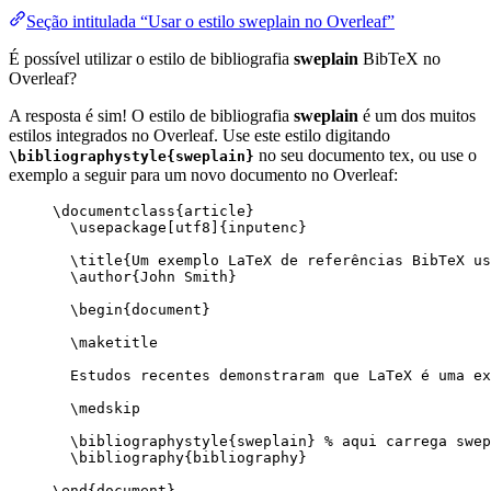
Seção intitulada “Usar o estilo sweplain no Overleaf”
É possível utilizar o estilo de bibliografia
sweplain
BibTeX no
Overleaf?
A resposta é sim! O estilo de bibliografia
sweplain
é um dos muitos
estilos integrados no Overleaf. Use este estilo digitando
no seu documento tex, ou use o
\bibliographystyle{sweplain}
exemplo a seguir para um novo documento no Overleaf:
\documentclass
{
article
}
\usepackage
[
utf8
]{
inputenc
}
\title
{Um exemplo LaTeX de referências BibTeX us
\author
{John Smith}
\begin
{
document
}
\maketitle
Estudos recentes demonstraram que LaTeX é uma ex
\medskip
\bibliographystyle
{sweplain} 
% aqui carrega swep
\bibliography
{bibliography}
\end
{
document
}