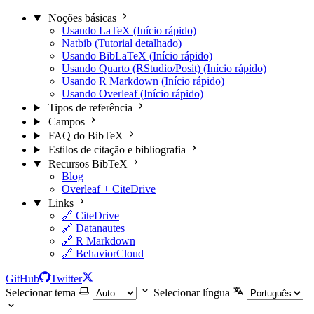
Noções básicas
Usando LaTeX (Início rápido)
Natbib (Tutorial detalhado)
Usando BibLaTeX (Início rápido)
Usando Quarto (RStudio/Posit) (Início rápido)
Usando R Markdown (Início rápido)
Usando Overleaf (Início rápido)
Tipos de referência
Campos
FAQ do BibTeX
Estilos de citação e bibliografia
Recursos BibTeX
Blog
Overleaf + CiteDrive
Links
🔗 CiteDrive
🔗 Datanautes
🔗 R Markdown
🔗 BehaviorCloud
GitHub
Twitter
Selecionar tema
Selecionar língua