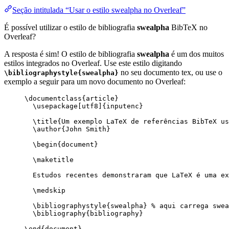
Seção intitulada “Usar o estilo swealpha no Overleaf”
É possível utilizar o estilo de bibliografia
swealpha
BibTeX no
Overleaf?
A resposta é sim! O estilo de bibliografia
swealpha
é um dos muitos
estilos integrados no Overleaf. Use este estilo digitando
no seu documento tex, ou use o
\bibliographystyle{swealpha}
exemplo a seguir para um novo documento no Overleaf:
\documentclass
{
article
}
\usepackage
[
utf8
]{
inputenc
}
\title
{Um exemplo LaTeX de referências BibTeX us
\author
{John Smith}
\begin
{
document
}
\maketitle
Estudos recentes demonstraram que LaTeX é uma ex
\medskip
\bibliographystyle
{swealpha} 
% aqui carrega swea
\bibliography
{bibliography}
\end
{
document
}