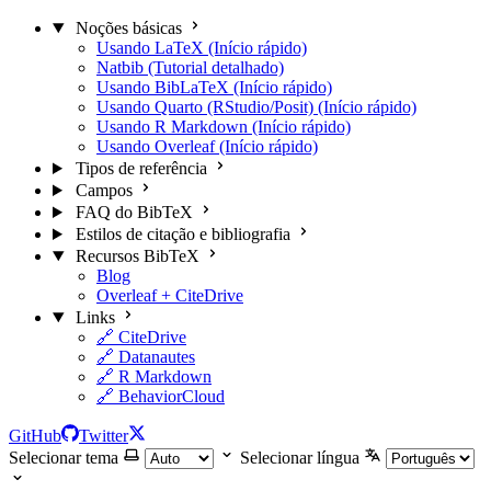
Noções básicas
Usando LaTeX (Início rápido)
Natbib (Tutorial detalhado)
Usando BibLaTeX (Início rápido)
Usando Quarto (RStudio/Posit) (Início rápido)
Usando R Markdown (Início rápido)
Usando Overleaf (Início rápido)
Tipos de referência
Campos
FAQ do BibTeX
Estilos de citação e bibliografia
Recursos BibTeX
Blog
Overleaf + CiteDrive
Links
🔗 CiteDrive
🔗 Datanautes
🔗 R Markdown
🔗 BehaviorCloud
GitHub
Twitter
Selecionar tema
Selecionar língua