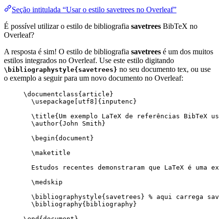
Seção intitulada “Usar o estilo savetrees no Overleaf”
É possível utilizar o estilo de bibliografia
savetrees
BibTeX no
Overleaf?
A resposta é sim! O estilo de bibliografia
savetrees
é um dos muitos
estilos integrados no Overleaf. Use este estilo digitando
no seu documento tex, ou use
\bibliographystyle{savetrees}
o exemplo a seguir para um novo documento no Overleaf:
\documentclass
{
article
}
\usepackage
[
utf8
]{
inputenc
}
\title
{Um exemplo LaTeX de referências BibTeX us
\author
{John Smith}
\begin
{
document
}
\maketitle
Estudos recentes demonstraram que LaTeX é uma ex
\medskip
\bibliographystyle
{savetrees} 
% aqui carrega sav
\bibliography
{bibliography}
\end
{
document
}