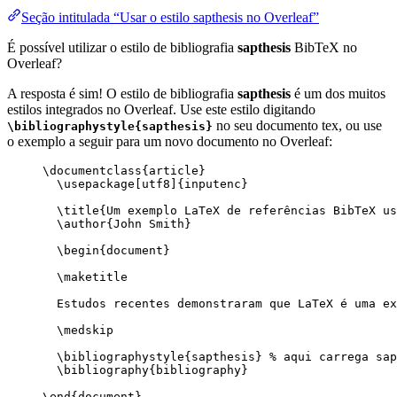
Seção intitulada “Usar o estilo sapthesis no Overleaf”
É possível utilizar o estilo de bibliografia
sapthesis
BibTeX no
Overleaf?
A resposta é sim! O estilo de bibliografia
sapthesis
é um dos muitos
estilos integrados no Overleaf. Use este estilo digitando
no seu documento tex, ou use
\bibliographystyle{sapthesis}
o exemplo a seguir para um novo documento no Overleaf:
\documentclass
{
article
}
\usepackage
[
utf8
]{
inputenc
}
\title
{Um exemplo LaTeX de referências BibTeX us
\author
{John Smith}
\begin
{
document
}
\maketitle
Estudos recentes demonstraram que LaTeX é uma ex
\medskip
\bibliographystyle
{sapthesis} 
% aqui carrega sap
\bibliography
{bibliography}
\end
{
document
}