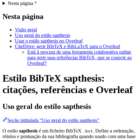
Nesta página
Nesta página
Visão geral
Uso geral do estilo sapthesis
Usar o estilo sapthesis no Overleaf
CiteDrive: gerir BibTeX e BibLaTeX para o Overleaf
Está à procura de uma ferramenta colaborativa online
para gerir suas referências BibTeX, que se conecte ao
Overleaf?
Estilo BibTeX sapthesis:
citações, referências e Overleaf
Uso geral do estilo
sapthesis
Seção intitulada “Uso geral do estilo sapthesis”
O estilo
sapthesis
é um ficheiro BibTeX
. Define a ordenação,
.bst
rótulos e pontuação da sua bibliografia quando usado com uma base