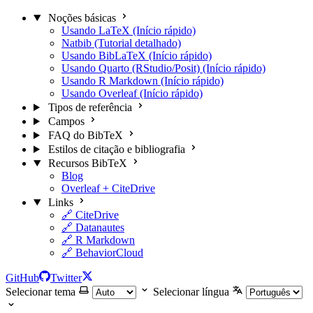
Noções básicas
Usando LaTeX (Início rápido)
Natbib (Tutorial detalhado)
Usando BibLaTeX (Início rápido)
Usando Quarto (RStudio/Posit) (Início rápido)
Usando R Markdown (Início rápido)
Usando Overleaf (Início rápido)
Tipos de referência
Campos
FAQ do BibTeX
Estilos de citação e bibliografia
Recursos BibTeX
Blog
Overleaf + CiteDrive
Links
🔗 CiteDrive
🔗 Datanautes
🔗 R Markdown
🔗 BehaviorCloud
GitHub
Twitter
Selecionar tema
Selecionar língua