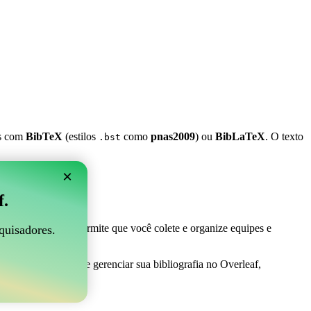
es com
BibTeX
(estilos
como
pnas2009
) ou
BibLaTeX
. O texto
.bst
×
 Overleaf?
f.
 ser perfeito! Ele permite que você colete e organize equipes e
quisadores.
uma maneira fácil de gerenciar sua bibliografia no Overleaf,