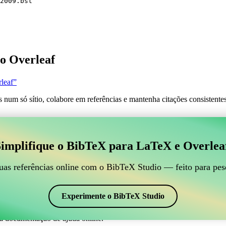
2009.bst
o Overleaf
leaf”
s num só sítio, colabore em referências e mantenha citações consistent
 para gerir suas referências BibTeX, que se conecte ao
implifique o BibTeX para LaTeX e Overlea
line para gerir suas referências BibTeX, que se conecte ao Overleaf?”
suas referências, citações e bibliografia no Overleaf, o CiteDrive pode
uas referências online com o BibTeX Studio — feito para pes
em seu projeto Overleaf.
 em vários estilos, incluindo pnas2009. Então, se você está procurando 
Experimente o BibTeX Studio
a documentação de ajuda online.