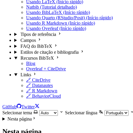
Usando LaTeX (Início rápido)
Natbib (Tutorial detalhado)
Usando BibLaTeX (Início rápido)
Usando Quarto (RStudio/Posit) (Início rápido)
Usando R Markdown (Início rápido)
Usando Overleaf (Início rápido)
Tipos de referência
Campos
FAQ do BibTeX
Estilos de citação e bibliografia
Recursos BibTeX
Blog
Overleaf + CiteDrive
Links
🔗 CiteDrive
🔗 Datanautes
🔗 R Markdown
🔗 BehaviorCloud
GitHub
Twitter
Selecionar tema
Selecionar língua
Nesta página
Nesta página