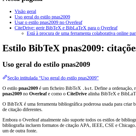
Visão geral
Uso geral do estilo pnas2009
Usar o estilo pnas2009 no Overleaf
CiteDrive: gerir BibTeX e BibLaTeX para o Overleaf
Está à procura de uma ferramenta colaborativa online par
Estilo BibTeX pnas2009: citações
Uso geral do estilo
pnas2009
Seção intitulada “Uso geral do estilo pnas2009”
O estilo
pnas2009
é um ficheiro BibTeX
. Define a ordenação, 
.bst
pnas2009
no
Overleaf
e como o
CiteDrive
alinha BibTeX e BibLaT
O BibTeX é uma ferramenta bibliográfica poderosa usada para criar bi
de citação diferentes.
Embora o Overleaf atualmente não suporte todos os estilos de bibliogra
bibliografia incluem formatos de citação APA, IEEE, CSE e Chicago. 
um de outra fonte.