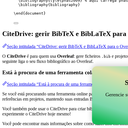
\bibliographystyle
{pnas2009} 
% aqui carrega pnas
\bibliography
{bibliography}
\end
{
document
}
CiteDrive: gerir BibTeX e BibLaTeX para 
Seção intitulada “CiteDrive: gerir BibTeX e BibLaTeX para o Over
O
CiteDrive
é para quem usa
Overleaf
: gere ficheiros
e projeto
.bib
seguinte liga o seu fluxo bibliográfico ao Overleaf.
Está à procura de uma ferramenta colaborativa online
S
Seção intitulada “Está à procura de uma ferramenta colaborativa on
Se você está procurando uma ferramenta online para ajudar a gerenciar 
Gerencie s
referências em projetos, mantendo suas entradas BibTeX atualizadas 
Você também pode usar o CiteDrive para criar bibliografias e citações
experimente o CiteDrive hoje mesmo!
Você pode encontrar mais informações sobre como fazer isso em noss