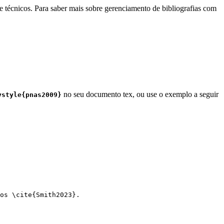
e técnicos. Para saber mais sobre gerenciamento de bibliografias com
no seu documento tex, ou use o exemplo a seguir
ystyle{pnas2009}
os 
\cite
{
Smith2023
}.