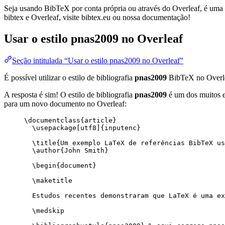
Seja usando BibTeX por conta própria ou através do Overleaf, é uma f
bibtex e Overleaf, visite bibtex.eu ou nossa documentação!
Usar o estilo
pnas2009
no Overleaf
Seção intitulada “Usar o estilo pnas2009 no Overleaf”
É possível utilizar o estilo de bibliografia
pnas2009
BibTeX no Overl
A resposta é sim! O estilo de bibliografia
pnas2009
é um dos muitos es
para um novo documento no Overleaf:
\documentclass
{
article
}
\usepackage
[
utf8
]{
inputenc
}
\title
{Um exemplo LaTeX de referências BibTeX us
\author
{John Smith}
\begin
{
document
}
\maketitle
Estudos recentes demonstraram que LaTeX é uma ex
\medskip