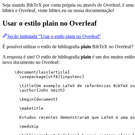
Seja usando BibTeX por conta própria ou através do Overleaf, é uma f
bibtex e Overleaf, visite bibtex.eu ou nossa documentação!
Usar o estilo
plain
no Overleaf
Seção intitulada “Usar o estilo plain no Overleaf”
É possível utilizar o estilo de bibliografia
plain
BibTeX no Overleaf?
A resposta é sim! O estilo de bibliografia
plain
é um dos muitos estilos
novo documento no Overleaf:
\documentclass
{
article
}
\usepackage
[
utf8
]{
inputenc
}
\title
{Um exemplo LaTeX de referências BibTeX u
\author
{John Smith}
\begin
{
document
}
\maketitle
Estudos recentes demonstraram que LaTeX é uma ex
\medskip