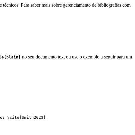
e técnicos. Para saber mais sobre gerenciamento de bibliografias com
no seu documento tex, ou use o exemplo a seguir para um
le{plain}
os 
\cite
{
Smith2023
}.