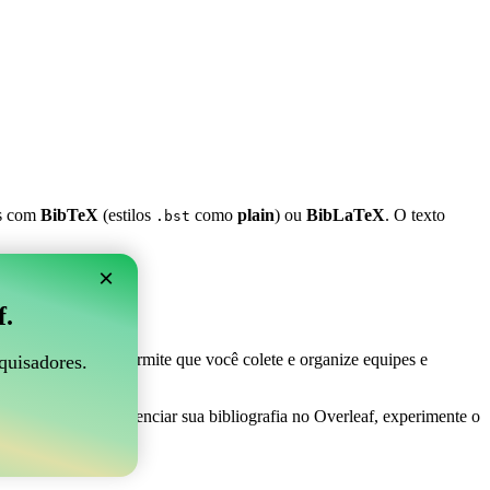
es com
BibTeX
(estilos
como
plain
) ou
BibLaTeX
. O texto
.bst
×
 Overleaf?
f.
 ser perfeito! Ele permite que você colete e organize equipes e
quisadores.
maneira fácil de gerenciar sua bibliografia no Overleaf, experimente o