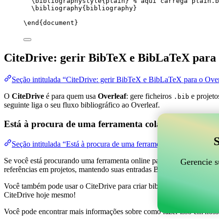
\bibliographystyle
{plain} 
% aqui carrega plain.b
\bibliography
{bibliography}
\end
{
document
}
CiteDrive: gerir BibTeX e BibLaTeX para 
Seção intitulada “CiteDrive: gerir BibTeX e BibLaTeX para o Over
O
CiteDrive
é para quem usa
Overleaf
: gere ficheiros
e projeto
.bib
seguinte liga o seu fluxo bibliográfico ao Overleaf.
Está à procura de uma ferramenta colaborativa online
S
Seção intitulada “Está à procura de uma ferramenta colaborativa on
Se você está procurando uma ferramenta online para ajudar a gerenciar 
Gerencie s
referências em projetos, mantendo suas entradas BibTeX atualizadas 
Você também pode usar o CiteDrive para criar bibliografias e citações
CiteDrive hoje mesmo!
Você pode encontrar mais informações sobre como fazer isso em noss