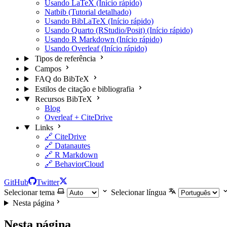
Usando LaTeX (Início rápido)
Natbib (Tutorial detalhado)
Usando BibLaTeX (Início rápido)
Usando Quarto (RStudio/Posit) (Início rápido)
Usando R Markdown (Início rápido)
Usando Overleaf (Início rápido)
Tipos de referência
Campos
FAQ do BibTeX
Estilos de citação e bibliografia
Recursos BibTeX
Blog
Overleaf + CiteDrive
Links
🔗 CiteDrive
🔗 Datanautes
🔗 R Markdown
🔗 BehaviorCloud
GitHub
Twitter
Selecionar tema
Selecionar língua
Nesta página
Nesta página