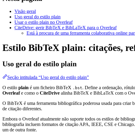
Visão geral
Uso geral do estilo plain
Usar o estilo plain no Overleaf
CiteDrive: gerir BibTeX e BibLaTeX para o Overleaf
Está à procura de uma ferramenta colaborativa online par
Estilo BibTeX plain: citações, re
Uso geral do estilo
plain
Seção intitulada “Uso geral do estilo plain”
O estilo
plain
é um ficheiro BibTeX
. Define a ordenação, rótu
.bst
Overleaf
e como o
CiteDrive
alinha BibTeX e BibLaTeX com o Ove
O BibTeX é uma ferramenta bibliográfica poderosa usada para criar bi
de citação diferentes.
Embora o Overleaf atualmente não suporte todos os estilos de bibliogra
bibliografia incluem formatos de citação APA, IEEE, CSE e Chicago. 
um de outra fonte.