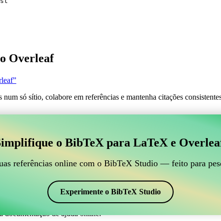
st
o Overleaf
leaf”
s num só sítio, colabore em referências e mantenha citações consistent
 para gerir suas referências BibTeX, que se conecte ao
implifique o BibTeX para LaTeX e Overlea
line para gerir suas referências BibTeX, que se conecte ao Overleaf?”
suas referências, citações e bibliografia no Overleaf, o CiteDrive pode
uas referências online com o BibTeX Studio — feito para pes
em seu projeto Overleaf.
 em vários estilos, incluindo plain. Então, se você está procurando uma 
Experimente o BibTeX Studio
a documentação de ajuda online.