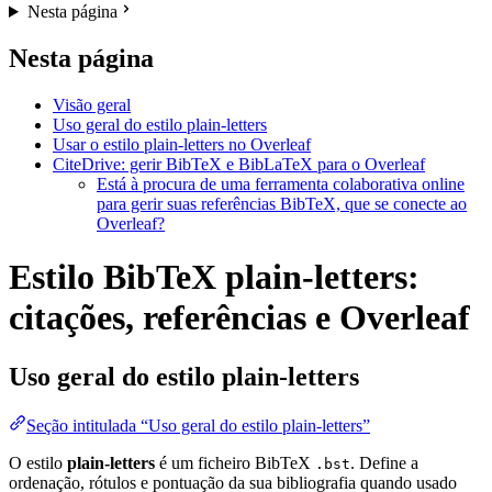
Nesta página
Nesta página
Visão geral
Uso geral do estilo plain-letters
Usar o estilo plain-letters no Overleaf
CiteDrive: gerir BibTeX e BibLaTeX para o Overleaf
Está à procura de uma ferramenta colaborativa online
para gerir suas referências BibTeX, que se conecte ao
Overleaf?
Estilo BibTeX plain-letters:
citações, referências e Overleaf
Uso geral do estilo
plain-letters
Seção intitulada “Uso geral do estilo plain-letters”
O estilo
plain-letters
é um ficheiro BibTeX
. Define a
.bst
ordenação, rótulos e pontuação da sua bibliografia quando usado