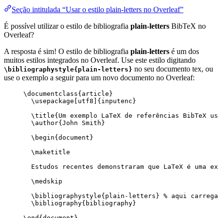
Seção intitulada “Usar o estilo plain-letters no Overleaf”
É possível utilizar o estilo de bibliografia
plain-letters
BibTeX no
Overleaf?
A resposta é sim! O estilo de bibliografia
plain-letters
é um dos
muitos estilos integrados no Overleaf. Use este estilo digitando
no seu documento tex, ou
\bibliographystyle{plain-letters}
use o exemplo a seguir para um novo documento no Overleaf:
\documentclass
{
article
}
\usepackage
[
utf8
]{
inputenc
}
\title
{Um exemplo LaTeX de referências BibTeX us
\author
{John Smith}
\begin
{
document
}
\maketitle
Estudos recentes demonstraram que LaTeX é uma ex
\medskip
\bibliographystyle
{plain-letters} 
% aqui carrega
\bibliography
{bibliography}
\end
{
document
}