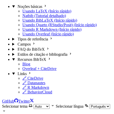
Noções básicas
Usando LaTeX (Início rápido)
Natbib (Tutorial detalhado)
Usando BibLaTeX (Início rápido)
Usando Quarto (RStudio/Posit) (Início rápido)
Usando R Markdown (Início rápido)
Usando Overleaf (Início rápido)
Tipos de referência
Campos
FAQ do BibTeX
Estilos de citação e bibliografia
Recursos BibTeX
Blog
Overleaf + CiteDrive
Links
🔗 CiteDrive
🔗 Datanautes
🔗 R Markdown
🔗 BehaviorCloud
GitHub
Twitter
Selecionar tema
Selecionar língua