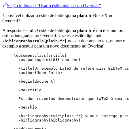
Seção intitulada “Usar o estilo plain-fr no Overleaf”
É possível utilizar o estilo de bibliografia
plain-fr
BibTeX no
Overleaf?
A resposta é sim! O estilo de bibliografia
plain-fr
é um dos muitos
estilos integrados no Overleaf. Use este estilo digitando
no seu documento tex, ou use o
\bibliographystyle{plain-fr}
exemplo a seguir para um novo documento no Overleaf:
\documentclass
{
article
}
\usepackage
[
utf8
]{
inputenc
}
\title
{Um exemplo LaTeX de referências BibTeX us
\author
{John Smith}
\begin
{
document
}
\maketitle
Estudos recentes demonstraram que LaTeX é uma ex
\medskip
\bibliographystyle
{plain-fr} 
% aqui carrega plai
\bibliography
{bibliography}
\end
{
document
}