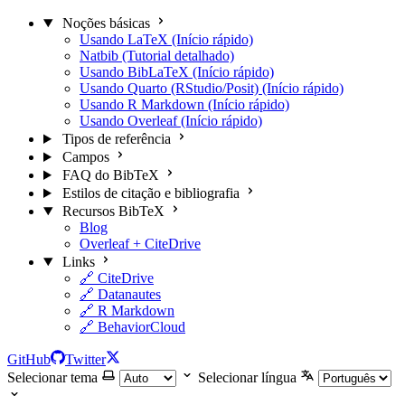
Noções básicas
Usando LaTeX (Início rápido)
Natbib (Tutorial detalhado)
Usando BibLaTeX (Início rápido)
Usando Quarto (RStudio/Posit) (Início rápido)
Usando R Markdown (Início rápido)
Usando Overleaf (Início rápido)
Tipos de referência
Campos
FAQ do BibTeX
Estilos de citação e bibliografia
Recursos BibTeX
Blog
Overleaf + CiteDrive
Links
🔗 CiteDrive
🔗 Datanautes
🔗 R Markdown
🔗 BehaviorCloud
GitHub
Twitter
Selecionar tema
Selecionar língua