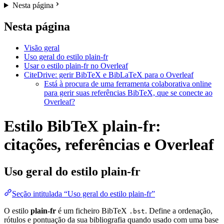
Nesta página
Nesta página
Visão geral
Uso geral do estilo plain-fr
Usar o estilo plain-fr no Overleaf
CiteDrive: gerir BibTeX e BibLaTeX para o Overleaf
Está à procura de uma ferramenta colaborativa online
para gerir suas referências BibTeX, que se conecte ao
Overleaf?
Estilo BibTeX plain-fr:
citações, referências e Overleaf
Uso geral do estilo
plain-fr
Seção intitulada “Uso geral do estilo plain-fr”
O estilo
plain-fr
é um ficheiro BibTeX
. Define a ordenação,
.bst
rótulos e pontuação da sua bibliografia quando usado com uma base