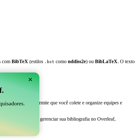
es com
BibTeX
(estilos
como
nddiss2e
) ou
BibLaTeX
. O texto
.bst
×
 Overleaf?
f.
 ser perfeito! Ele permite que você colete e organize equipes e
quisadores.
ma maneira fácil de gerenciar sua bibliografia no Overleaf,