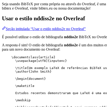
Seja usando BibTeX por conta própria ou através do Overleaf, é uma f
bibtex e Overleaf, visite bibtex.eu ou nossa documentação!
Usar o estilo
nddiss2e
no Overleaf
Seção intitulada “Usar o estilo nddiss2e no Overleaf”
É possível utilizar o estilo de bibliografia
nddiss2e
BibTeX no Overle
A resposta é sim! O estilo de bibliografia
nddiss2e
é um dos muitos est
para um novo documento no Overleaf:
\documentclass
{
article
}
\usepackage
[
utf8
]{
inputenc
}
\title
{Um exemplo LaTeX de referências BibTeX us
\author
{John Smith}
\begin
{
document
}
\maketitle
Estudos recentes demonstraram que LaTeX é uma ex
\medskip