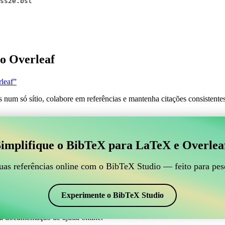
ss2e.bst
o Overleaf
leaf”
s num só sítio, colabore em referências e mantenha citações consistent
 para gerir suas referências BibTeX, que se conecte ao
implifique o BibTeX para LaTeX e Overlea
line para gerir suas referências BibTeX, que se conecte ao Overleaf?”
suas referências, citações e bibliografia no Overleaf, o CiteDrive pode
uas referências online com o BibTeX Studio — feito para pes
em seu projeto Overleaf.
 em vários estilos, incluindo nddiss2e. Então, se você está procurando u
Experimente o BibTeX Studio
a documentação de ajuda online.