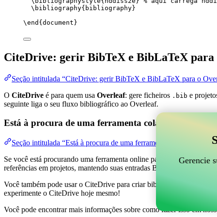
\bibliographystyle
{nddiss2e} 
% aqui carrega nddi
\bibliography
{bibliography}
\end
{
document
}
CiteDrive: gerir BibTeX e BibLaTeX para 
Seção intitulada “CiteDrive: gerir BibTeX e BibLaTeX para o Over
O
CiteDrive
é para quem usa
Overleaf
: gere ficheiros
e projeto
.bib
seguinte liga o seu fluxo bibliográfico ao Overleaf.
Está à procura de uma ferramenta colaborativa online
S
Seção intitulada “Está à procura de uma ferramenta colaborativa on
Se você está procurando uma ferramenta online para ajudar a gerenciar 
Gerencie s
referências em projetos, mantendo suas entradas BibTeX atualizadas 
Você também pode usar o CiteDrive para criar bibliografias e citações
experimente o CiteDrive hoje mesmo!
Você pode encontrar mais informações sobre como fazer isso em noss