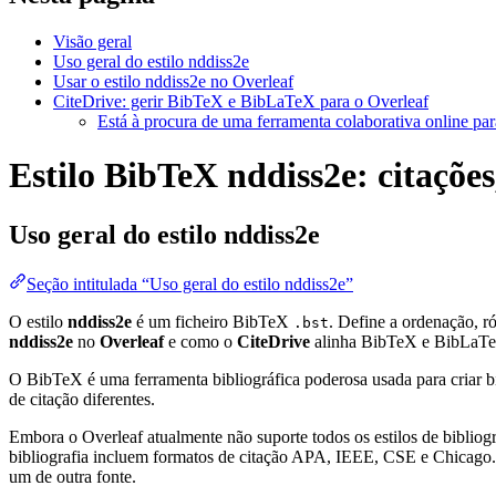
Visão geral
Uso geral do estilo nddiss2e
Usar o estilo nddiss2e no Overleaf
CiteDrive: gerir BibTeX e BibLaTeX para o Overleaf
Está à procura de uma ferramenta colaborativa online par
Estilo BibTeX nddiss2e: citações
Uso geral do estilo
nddiss2e
Seção intitulada “Uso geral do estilo nddiss2e”
O estilo
nddiss2e
é um ficheiro BibTeX
. Define a ordenação, 
.bst
nddiss2e
no
Overleaf
e como o
CiteDrive
alinha BibTeX e BibLaTe
O BibTeX é uma ferramenta bibliográfica poderosa usada para criar bi
de citação diferentes.
Embora o Overleaf atualmente não suporte todos os estilos de bibliogra
bibliografia incluem formatos de citação APA, IEEE, CSE e Chicago. 
um de outra fonte.