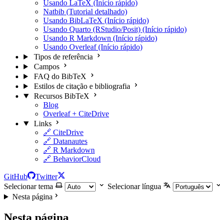
Usando LaTeX (Início rápido)
Natbib (Tutorial detalhado)
Usando BibLaTeX (Início rápido)
Usando Quarto (RStudio/Posit) (Início rápido)
Usando R Markdown (Início rápido)
Usando Overleaf (Início rápido)
Tipos de referência
Campos
FAQ do BibTeX
Estilos de citação e bibliografia
Recursos BibTeX
Blog
Overleaf + CiteDrive
Links
🔗 CiteDrive
🔗 Datanautes
🔗 R Markdown
🔗 BehaviorCloud
GitHub
Twitter
Selecionar tema
Selecionar língua
Nesta página
Nesta página