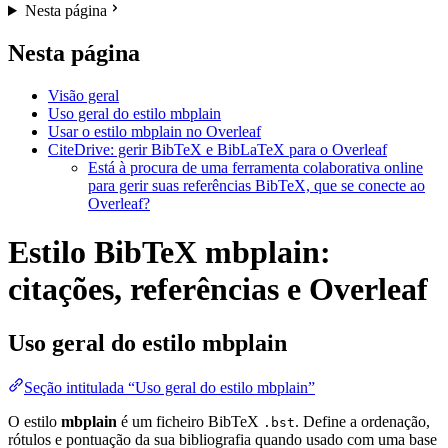
Nesta página
Nesta página
Visão geral
Uso geral do estilo mbplain
Usar o estilo mbplain no Overleaf
CiteDrive: gerir BibTeX e BibLaTeX para o Overleaf
Está à procura de uma ferramenta colaborativa online
para gerir suas referências BibTeX, que se conecte ao
Overleaf?
Estilo BibTeX mbplain:
citações, referências e Overleaf
Uso geral do estilo
mbplain
Seção intitulada “Uso geral do estilo mbplain”
O estilo
mbplain
é um ficheiro BibTeX
. Define a ordenação,
.bst
rótulos e pontuação da sua bibliografia quando usado com uma base