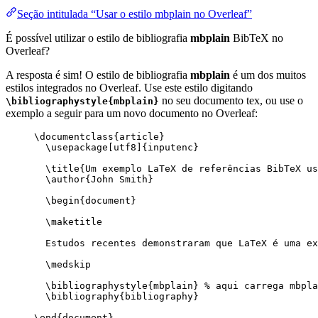
Seção intitulada “Usar o estilo mbplain no Overleaf”
É possível utilizar o estilo de bibliografia
mbplain
BibTeX no
Overleaf?
A resposta é sim! O estilo de bibliografia
mbplain
é um dos muitos
estilos integrados no Overleaf. Use este estilo digitando
no seu documento tex, ou use o
\bibliographystyle{mbplain}
exemplo a seguir para um novo documento no Overleaf:
\documentclass
{
article
}
\usepackage
[
utf8
]{
inputenc
}
\title
{Um exemplo LaTeX de referências BibTeX us
\author
{John Smith}
\begin
{
document
}
\maketitle
Estudos recentes demonstraram que LaTeX é uma ex
\medskip
\bibliographystyle
{mbplain} 
% aqui carrega mbpla
\bibliography
{bibliography}
\end
{
document
}