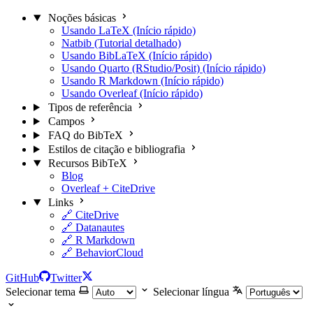
Noções básicas
Usando LaTeX (Início rápido)
Natbib (Tutorial detalhado)
Usando BibLaTeX (Início rápido)
Usando Quarto (RStudio/Posit) (Início rápido)
Usando R Markdown (Início rápido)
Usando Overleaf (Início rápido)
Tipos de referência
Campos
FAQ do BibTeX
Estilos de citação e bibliografia
Recursos BibTeX
Blog
Overleaf + CiteDrive
Links
🔗 CiteDrive
🔗 Datanautes
🔗 R Markdown
🔗 BehaviorCloud
GitHub
Twitter
Selecionar tema
Selecionar língua