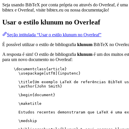
Seja usando BibTeX por conta própria ou através do Overleaf, é uma f
bibtex e Overleaf, visite bibtex.eu ou nossa documentação!
Usar o estilo
klunum
no Overleaf
Seção intitulada “Usar o estilo klunum no Overleaf”
É possível utilizar o estilo de bibliografia
klunum
BibTeX no Overlea
A resposta é sim! O estilo de bibliografia
klunum
é um dos muitos esti
para um novo documento no Overleaf:
\documentclass
{
article
}
\usepackage
[
utf8
]{
inputenc
}
\title
{Um exemplo LaTeX de referências BibTeX us
\author
{John Smith}
\begin
{
document
}
\maketitle
Estudos recentes demonstraram que LaTeX é uma ex
\medskip