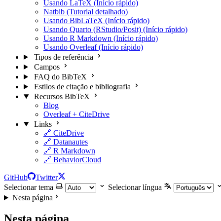
Usando LaTeX (Início rápido)
Natbib (Tutorial detalhado)
Usando BibLaTeX (Início rápido)
Usando Quarto (RStudio/Posit) (Início rápido)
Usando R Markdown (Início rápido)
Usando Overleaf (Início rápido)
Tipos de referência
Campos
FAQ do BibTeX
Estilos de citação e bibliografia
Recursos BibTeX
Blog
Overleaf + CiteDrive
Links
🔗 CiteDrive
🔗 Datanautes
🔗 R Markdown
🔗 BehaviorCloud
GitHub
Twitter
Selecionar tema
Selecionar língua
Nesta página
Nesta página