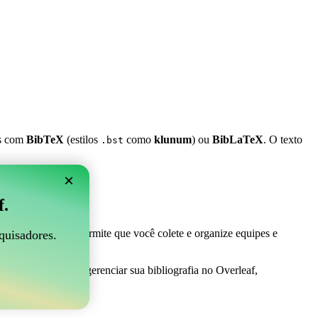
es com
BibTeX
(estilos
como
klunum
) ou
BibLaTeX
. O texto
.bst
×
 Overleaf?
f.
 ser perfeito! Ele permite que você colete e organize equipes e
quisadores.
a maneira fácil de gerenciar sua bibliografia no Overleaf,