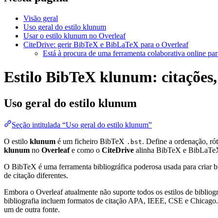
Visão geral
Uso geral do estilo klunum
Usar o estilo klunum no Overleaf
CiteDrive: gerir BibTeX e BibLaTeX para o Overleaf
Está à procura de uma ferramenta colaborativa online par
Estilo BibTeX klunum: citações,
Uso geral do estilo
klunum
Seção intitulada “Uso geral do estilo klunum”
O estilo
klunum
é um ficheiro BibTeX
. Define a ordenação, r
.bst
klunum
no
Overleaf
e como o
CiteDrive
alinha BibTeX e BibLaTeX
O BibTeX é uma ferramenta bibliográfica poderosa usada para criar bi
de citação diferentes.
Embora o Overleaf atualmente não suporte todos os estilos de bibliogra
bibliografia incluem formatos de citação APA, IEEE, CSE e Chicago. 
um de outra fonte.