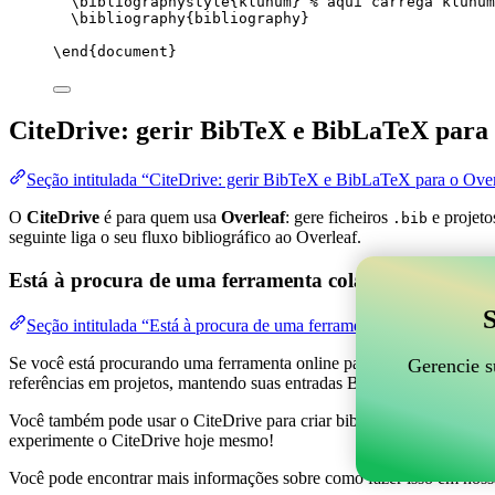
\bibliographystyle
{klunum} 
% aqui carrega klunum
\bibliography
{bibliography}
\end
{
document
}
CiteDrive: gerir BibTeX e BibLaTeX para 
Seção intitulada “CiteDrive: gerir BibTeX e BibLaTeX para o Over
O
CiteDrive
é para quem usa
Overleaf
: gere ficheiros
e projeto
.bib
seguinte liga o seu fluxo bibliográfico ao Overleaf.
Está à procura de uma ferramenta colaborativa online
S
Seção intitulada “Está à procura de uma ferramenta colaborativa on
Se você está procurando uma ferramenta online para ajudar a gerenciar 
Gerencie s
referências em projetos, mantendo suas entradas BibTeX atualizadas 
Você também pode usar o CiteDrive para criar bibliografias e citações
experimente o CiteDrive hoje mesmo!
Você pode encontrar mais informações sobre como fazer isso em noss