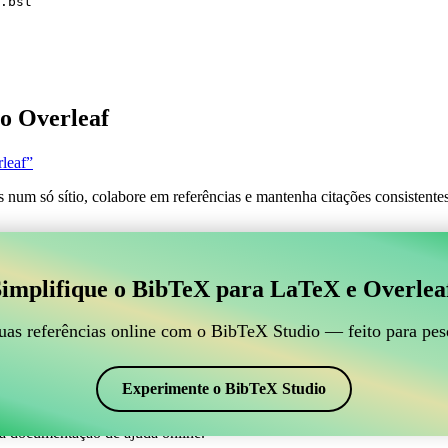
.bst
o Overleaf
leaf”
s num só sítio, colabore em referências e mantenha citações consistent
 para gerir suas referências BibTeX, que se conecte ao
implifique o BibTeX para LaTeX e Overlea
line para gerir suas referências BibTeX, que se conecte ao Overleaf?”
suas referências, citações e bibliografia no Overleaf, o CiteDrive pode
uas referências online com o BibTeX Studio — feito para pes
em seu projeto Overleaf.
 em vários estilos, incluindo klunum. Então, se você está procurando um
Experimente o BibTeX Studio
a documentação de ajuda online.