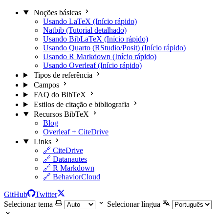
Noções básicas
Usando LaTeX (Início rápido)
Natbib (Tutorial detalhado)
Usando BibLaTeX (Início rápido)
Usando Quarto (RStudio/Posit) (Início rápido)
Usando R Markdown (Início rápido)
Usando Overleaf (Início rápido)
Tipos de referência
Campos
FAQ do BibTeX
Estilos de citação e bibliografia
Recursos BibTeX
Blog
Overleaf + CiteDrive
Links
🔗 CiteDrive
🔗 Datanautes
🔗 R Markdown
🔗 BehaviorCloud
GitHub
Twitter
Selecionar tema
Selecionar língua