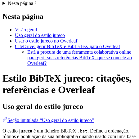
Nesta página
Nesta página
Visão geral
Uso geral do estilo jureco
Usar o estilo jureco no Overleaf
CiteDrive: gerir BibTeX e BibLaTeX para o Overleaf
Está à procura de uma ferramenta colaborativa online
para gerir suas referências BibTeX, que se conecte ao
Overleaf?
Estilo BibTeX jureco: citações,
referências e Overleaf
Uso geral do estilo
jureco
Seção intitulada “Uso geral do estilo jureco”
O estilo
jureco
é um ficheiro BibTeX
. Define a ordenação,
.bst
rótulos e pontuação da sua bibliografia quando usado com uma base