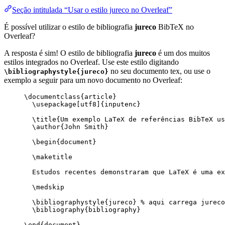
Seção intitulada “Usar o estilo jureco no Overleaf”
É possível utilizar o estilo de bibliografia
jureco
BibTeX no
Overleaf?
A resposta é sim! O estilo de bibliografia
jureco
é um dos muitos
estilos integrados no Overleaf. Use este estilo digitando
no seu documento tex, ou use o
\bibliographystyle{jureco}
exemplo a seguir para um novo documento no Overleaf:
\documentclass
{
article
}
\usepackage
[
utf8
]{
inputenc
}
\title
{Um exemplo LaTeX de referências BibTeX us
\author
{John Smith}
\begin
{
document
}
\maketitle
Estudos recentes demonstraram que LaTeX é uma ex
\medskip
\bibliographystyle
{jureco} 
% aqui carrega jureco
\bibliography
{bibliography}
\end
{
document
}