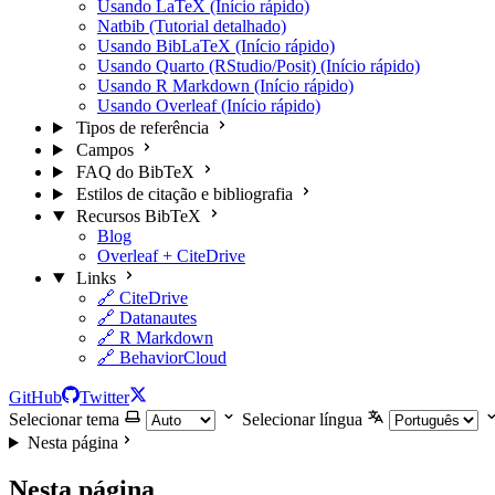
Usando LaTeX (Início rápido)
Natbib (Tutorial detalhado)
Usando BibLaTeX (Início rápido)
Usando Quarto (RStudio/Posit) (Início rápido)
Usando R Markdown (Início rápido)
Usando Overleaf (Início rápido)
Tipos de referência
Campos
FAQ do BibTeX
Estilos de citação e bibliografia
Recursos BibTeX
Blog
Overleaf + CiteDrive
Links
🔗 CiteDrive
🔗 Datanautes
🔗 R Markdown
🔗 BehaviorCloud
GitHub
Twitter
Selecionar tema
Selecionar língua
Nesta página
Nesta página