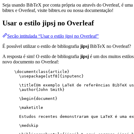
Seja usando BibTeX por conta própria ou através do Overleaf, é uma f
bibtex e Overleaf, visite bibtex.eu ou nossa documentação!
Usar o estilo
jipsj
no Overleaf
Seção intitulada “Usar o estilo jipsj no Overleaf”
É possível utilizar o estilo de bibliografia
jipsj
BibTeX no Overleaf?
A resposta é sim! O estilo de bibliografia
jipsj
é um dos muitos estilos
novo documento no Overleaf:
\documentclass
{
article
}
\usepackage
[
utf8
]{
inputenc
}
\title
{Um exemplo LaTeX de referências BibTeX u
\author
{John Smith}
\begin
{
document
}
\maketitle
Estudos recentes demonstraram que LaTeX é uma ex
\medskip