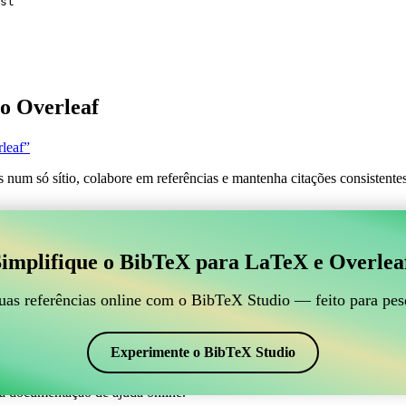
st
o Overleaf
leaf”
s num só sítio, colabore em referências e mantenha citações consistent
 para gerir suas referências BibTeX, que se conecte ao
implifique o BibTeX para LaTeX e Overlea
line para gerir suas referências BibTeX, que se conecte ao Overleaf?”
suas referências, citações e bibliografia no Overleaf, o CiteDrive pode
uas referências online com o BibTeX Studio — feito para pes
em seu projeto Overleaf.
em vários estilos, incluindo jipsj. Então, se você está procurando uma 
Experimente o BibTeX Studio
a documentação de ajuda online.