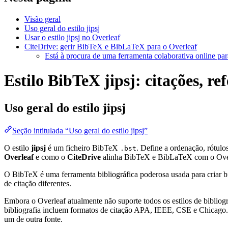
Visão geral
Uso geral do estilo jipsj
Usar o estilo jipsj no Overleaf
CiteDrive: gerir BibTeX e BibLaTeX para o Overleaf
Está à procura de uma ferramenta colaborativa online par
Estilo BibTeX jipsj: citações, re
Uso geral do estilo
jipsj
Seção intitulada “Uso geral do estilo jipsj”
O estilo
jipsj
é um ficheiro BibTeX
. Define a ordenação, rótul
.bst
Overleaf
e como o
CiteDrive
alinha BibTeX e BibLaTeX com o Ove
O BibTeX é uma ferramenta bibliográfica poderosa usada para criar bi
de citação diferentes.
Embora o Overleaf atualmente não suporte todos os estilos de bibliogra
bibliografia incluem formatos de citação APA, IEEE, CSE e Chicago. 
um de outra fonte.