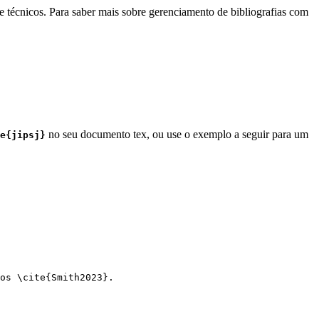
e técnicos. Para saber mais sobre gerenciamento de bibliografias com
no seu documento tex, ou use o exemplo a seguir para um
e{jipsj}
os 
\cite
{
Smith2023
}.