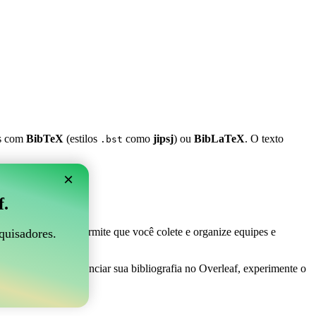
es com
BibTeX
(estilos
como
jipsj
) ou
BibLaTeX
. O texto
.bst
×
 Overleaf?
f.
 ser perfeito! Ele permite que você colete e organize equipes e
quisadores.
maneira fácil de gerenciar sua bibliografia no Overleaf, experimente o