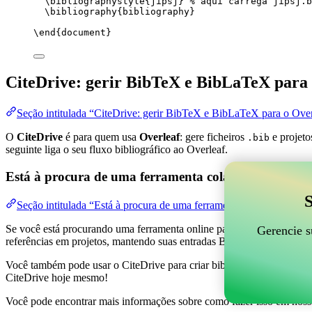
\bibliographystyle
{jipsj} 
% aqui carrega jipsj.b
\bibliography
{bibliography}
\end
{
document
}
CiteDrive: gerir BibTeX e BibLaTeX para 
Seção intitulada “CiteDrive: gerir BibTeX e BibLaTeX para o Over
O
CiteDrive
é para quem usa
Overleaf
: gere ficheiros
e projeto
.bib
seguinte liga o seu fluxo bibliográfico ao Overleaf.
Está à procura de uma ferramenta colaborativa online
S
Seção intitulada “Está à procura de uma ferramenta colaborativa on
Se você está procurando uma ferramenta online para ajudar a gerenciar 
Gerencie s
referências em projetos, mantendo suas entradas BibTeX atualizadas 
Você também pode usar o CiteDrive para criar bibliografias e citações 
CiteDrive hoje mesmo!
Você pode encontrar mais informações sobre como fazer isso em noss