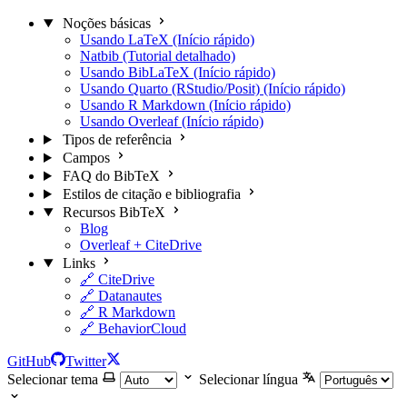
Noções básicas
Usando LaTeX (Início rápido)
Natbib (Tutorial detalhado)
Usando BibLaTeX (Início rápido)
Usando Quarto (RStudio/Posit) (Início rápido)
Usando R Markdown (Início rápido)
Usando Overleaf (Início rápido)
Tipos de referência
Campos
FAQ do BibTeX
Estilos de citação e bibliografia
Recursos BibTeX
Blog
Overleaf + CiteDrive
Links
🔗 CiteDrive
🔗 Datanautes
🔗 R Markdown
🔗 BehaviorCloud
GitHub
Twitter
Selecionar tema
Selecionar língua