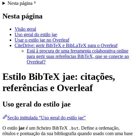
Nesta página
Nesta página
Visão geral
Uso geral do estilo jae
Usar o estilo jae no Overleaf
CiteDrive: gerir BibTeX e BibLaTeX para o Overleaf
Está à procura de uma ferramenta colaborativa online
para gerir suas referências BibTeX, que se conecte ao
Overleaf?
Estilo BibTeX jae: citações,
referências e Overleaf
Uso geral do estilo
jae
Seção intitulada “Uso geral do estilo jae”
O estilo
jae
é um ficheiro BibTeX
. Define a ordenação,
.bst
rótulos e pontuação da sua bibliografia quando usado com uma base