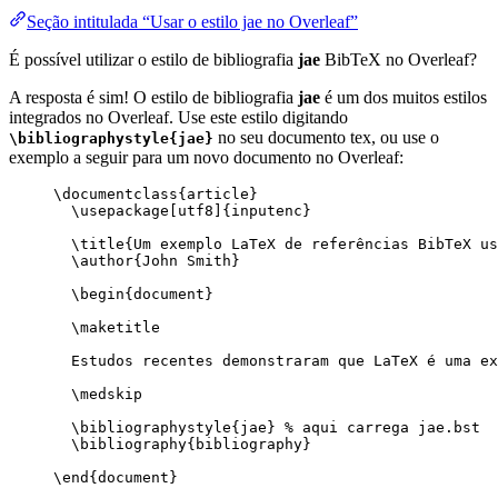
Seção intitulada “Usar o estilo jae no Overleaf”
É possível utilizar o estilo de bibliografia
jae
BibTeX no Overleaf?
A resposta é sim! O estilo de bibliografia
jae
é um dos muitos estilos
integrados no Overleaf. Use este estilo digitando
no seu documento tex, ou use o
\bibliographystyle{jae}
exemplo a seguir para um novo documento no Overleaf:
\documentclass
{
article
}
\usepackage
[
utf8
]{
inputenc
}
\title
{Um exemplo LaTeX de referências BibTeX us
\author
{John Smith}
\begin
{
document
}
\maketitle
Estudos recentes demonstraram que LaTeX é uma ex
\medskip
\bibliographystyle
{jae} 
% aqui carrega jae.bst
\bibliography
{bibliography}
\end
{
document
}