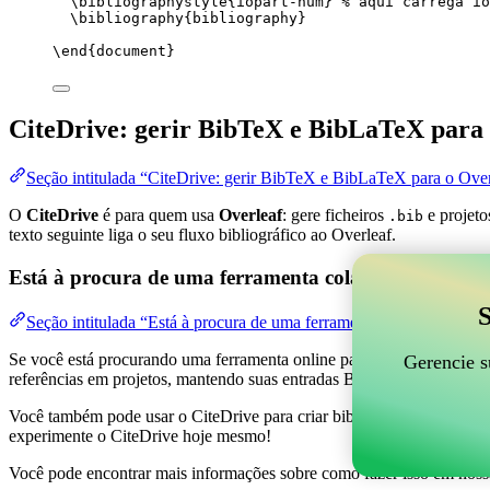
\bibliographystyle
{iopart-num} 
% aqui carrega io
\bibliography
{bibliography}
\end
{
document
}
CiteDrive: gerir BibTeX e BibLaTeX para 
Seção intitulada “CiteDrive: gerir BibTeX e BibLaTeX para o Over
O
CiteDrive
é para quem usa
Overleaf
: gere ficheiros
e projeto
.bib
texto seguinte liga o seu fluxo bibliográfico ao Overleaf.
Está à procura de uma ferramenta colaborativa online
S
Seção intitulada “Está à procura de uma ferramenta colaborativa on
Se você está procurando uma ferramenta online para ajudar a gerenciar 
Gerencie s
referências em projetos, mantendo suas entradas BibTeX atualizadas 
Você também pode usar o CiteDrive para criar bibliografias e citações
experimente o CiteDrive hoje mesmo!
Você pode encontrar mais informações sobre como fazer isso em noss