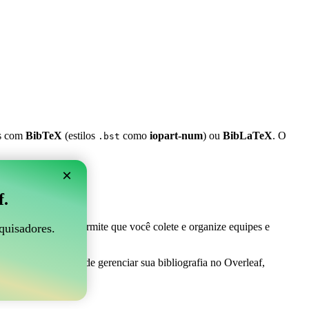
es com
BibTeX
(estilos
como
iopart-num
) ou
BibLaTeX
. O
.bst
×
 Overleaf?
f.
 ser perfeito! Ele permite que você colete e organize equipes e
quisadores.
 uma maneira fácil de gerenciar sua bibliografia no Overleaf,