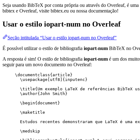
Seja usando BibTeX por conta própria ou através do Overleaf, é uma f
bibtex e Overleaf, visite bibtex.eu ou nossa documentação!
Usar o estilo
iopart-num
no Overleaf
Seção intitulada “Usar o estilo iopart-num no Overleaf”
É possível utilizar o estilo de bibliografia
iopart-num
BibTeX no Ove
A resposta é sim! O estilo de bibliografia
iopart-num
é um dos muitos 
seguir para um novo documento no Overleaf:
\documentclass
{
article
}
\usepackage
[
utf8
]{
inputenc
}
\title
{Um exemplo LaTeX de referências BibTeX us
\author
{John Smith}
\begin
{
document
}
\maketitle
Estudos recentes demonstraram que LaTeX é uma ex
\medskip