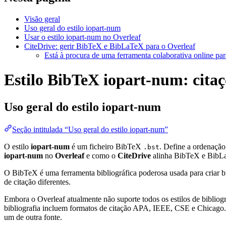
Visão geral
Uso geral do estilo iopart-num
Usar o estilo iopart-num no Overleaf
CiteDrive: gerir BibTeX e BibLaTeX para o Overleaf
Está à procura de uma ferramenta colaborativa online par
Estilo BibTeX iopart-num: citaçõ
Uso geral do estilo
iopart-num
Seção intitulada “Uso geral do estilo iopart-num”
O estilo
iopart-num
é um ficheiro BibTeX
. Define a ordenação
.bst
iopart-num
no
Overleaf
e como o
CiteDrive
alinha BibTeX e BibL
O BibTeX é uma ferramenta bibliográfica poderosa usada para criar bi
de citação diferentes.
Embora o Overleaf atualmente não suporte todos os estilos de bibliogra
bibliografia incluem formatos de citação APA, IEEE, CSE e Chicago. 
um de outra fonte.