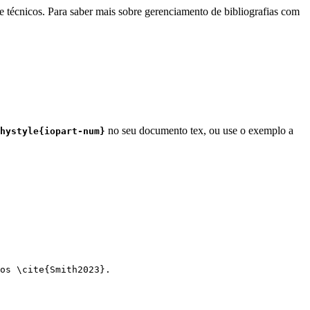
e técnicos. Para saber mais sobre gerenciamento de bibliografias com
no seu documento tex, ou use o exemplo a
hystyle{iopart-num}
os 
\cite
{
Smith2023
}.