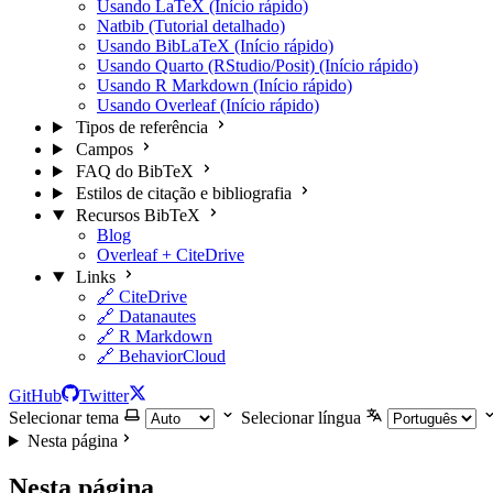
Usando LaTeX (Início rápido)
Natbib (Tutorial detalhado)
Usando BibLaTeX (Início rápido)
Usando Quarto (RStudio/Posit) (Início rápido)
Usando R Markdown (Início rápido)
Usando Overleaf (Início rápido)
Tipos de referência
Campos
FAQ do BibTeX
Estilos de citação e bibliografia
Recursos BibTeX
Blog
Overleaf + CiteDrive
Links
🔗 CiteDrive
🔗 Datanautes
🔗 R Markdown
🔗 BehaviorCloud
GitHub
Twitter
Selecionar tema
Selecionar língua
Nesta página
Nesta página