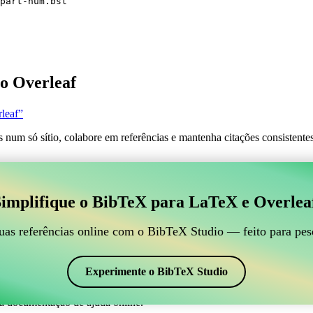
part-num.bst
o Overleaf
leaf”
s num só sítio, colabore em referências e mantenha citações consistent
 para gerir suas referências BibTeX, que se conecte ao
implifique o BibTeX para LaTeX e Overlea
line para gerir suas referências BibTeX, que se conecte ao Overleaf?”
suas referências, citações e bibliografia no Overleaf, o CiteDrive pode
uas referências online com o BibTeX Studio — feito para pes
em seu projeto Overleaf.
 em vários estilos, incluindo iopart-num. Então, se você está procurando
Experimente o BibTeX Studio
a documentação de ajuda online.