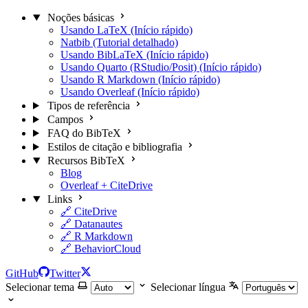
Noções básicas
Usando LaTeX (Início rápido)
Natbib (Tutorial detalhado)
Usando BibLaTeX (Início rápido)
Usando Quarto (RStudio/Posit) (Início rápido)
Usando R Markdown (Início rápido)
Usando Overleaf (Início rápido)
Tipos de referência
Campos
FAQ do BibTeX
Estilos de citação e bibliografia
Recursos BibTeX
Blog
Overleaf + CiteDrive
Links
🔗 CiteDrive
🔗 Datanautes
🔗 R Markdown
🔗 BehaviorCloud
GitHub
Twitter
Selecionar tema
Selecionar língua