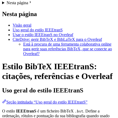
Nesta página
Nesta página
Visão geral
Uso geral do estilo IEEEtranS
Usar o estilo IEEEtranS no Overleaf
CiteDrive: gerir BibTeX e BibLaTeX para o Overleaf
Está à procura de uma ferramenta colaborativa online
para gerir suas referências BibTeX, que se conecte ao
Overleaf?
Estilo BibTeX IEEEtranS:
citações, referências e Overleaf
Uso geral do estilo
IEEEtranS
Seção intitulada “Uso geral do estilo IEEEtranS”
O estilo
IEEEtranS
é um ficheiro BibTeX
. Define a
.bst
ordenação, rótulos e pontuação da sua bibliografia quando usado