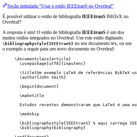
Seção intitulada “Usar o estilo IEEEtranS no Overleaf”
É possível utilizar o estilo de bibliografia
IEEEtranS
BibTeX no
Overleaf?
A resposta é sim! O estilo de bibliografia
IEEEtranS
é um dos
muitos estilos integrados no Overleaf. Use este estilo digitando
no seu documento tex, ou use
\bibliographystyle{IEEEtranS}
o exemplo a seguir para um novo documento no Overleaf:
\documentclass
{
article
}
\usepackage
[
utf8
]{
inputenc
}
\title
{Um exemplo LaTeX de referências BibTeX us
\author
{John Smith}
\begin
{
document
}
\maketitle
Estudos recentes demonstraram que LaTeX é uma ex
\medskip
\bibliographystyle
{IEEEtranS} 
% aqui carrega IEE
\bibliography
{bibliography}
\end
{
document
}