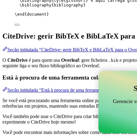
\bibliographystyle
{glsshort} 
% aqui carrega glss
\bibliography
{bibliography}
\end
{
document
}
CiteDrive: gerir BibTeX e BibLaTeX para 
Seção intitulada “CiteDrive: gerir BibTeX e BibLaTeX para o Over
O
CiteDrive
é para quem usa
Overleaf
: gere ficheiros
e projeto
.bib
seguinte liga o seu fluxo bibliográfico ao Overleaf.
Está à procura de uma ferramenta colaborativa online
S
Seção intitulada “Está à procura de uma ferramenta colaborativa on
Se você está procurando uma ferramenta online para ajudar a gerenciar 
Gerencie s
referências em projetos, mantendo suas entradas BibTeX atualizadas 
Você também pode usar o CiteDrive para criar bibliografias e citações 
experimente o CiteDrive hoje mesmo!
Você pode encontrar mais informações sobre como fazer isso em noss