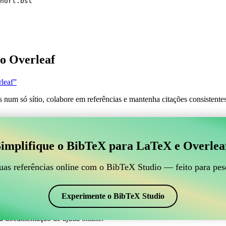
hort.bst
o Overleaf
leaf”
s num só sítio, colabore em referências e mantenha citações consistent
 para gerir suas referências BibTeX, que se conecte ao
implifique o BibTeX para LaTeX e Overlea
line para gerir suas referências BibTeX, que se conecte ao Overleaf?”
suas referências, citações e bibliografia no Overleaf, o CiteDrive pode
uas referências online com o BibTeX Studio — feito para pes
em seu projeto Overleaf.
em vários estilos, incluindo glsshort. Então, se você está procurando u
Experimente o BibTeX Studio
a documentação de ajuda online.