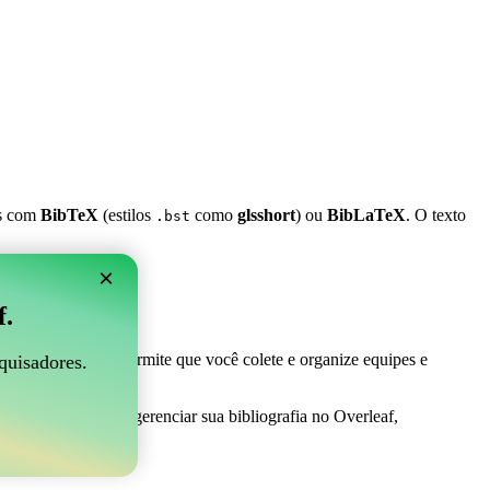
es com
BibTeX
(estilos
como
glsshort
) ou
BibLaTeX
. O texto
.bst
×
 Overleaf?
f.
 ser perfeito! Ele permite que você colete e organize equipes e
quisadores.
ma maneira fácil de gerenciar sua bibliografia no Overleaf,