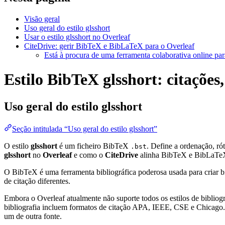
Visão geral
Uso geral do estilo glsshort
Usar o estilo glsshort no Overleaf
CiteDrive: gerir BibTeX e BibLaTeX para o Overleaf
Está à procura de uma ferramenta colaborativa online par
Estilo BibTeX glsshort: citações,
Uso geral do estilo
glsshort
Seção intitulada “Uso geral do estilo glsshort”
O estilo
glsshort
é um ficheiro BibTeX
. Define a ordenação, r
.bst
glsshort
no
Overleaf
e como o
CiteDrive
alinha BibTeX e BibLaTeX
O BibTeX é uma ferramenta bibliográfica poderosa usada para criar bi
de citação diferentes.
Embora o Overleaf atualmente não suporte todos os estilos de bibliogra
bibliografia incluem formatos de citação APA, IEEE, CSE e Chicago. 
um de outra fonte.