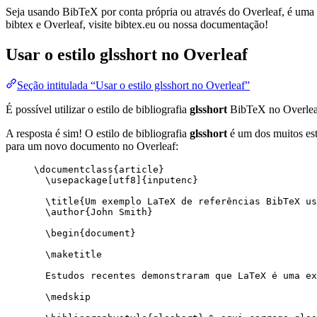
Seja usando BibTeX por conta própria ou através do Overleaf, é uma f
bibtex e Overleaf, visite bibtex.eu ou nossa documentação!
Usar o estilo
glsshort
no Overleaf
Seção intitulada “Usar o estilo glsshort no Overleaf”
É possível utilizar o estilo de bibliografia
glsshort
BibTeX no Overlea
A resposta é sim! O estilo de bibliografia
glsshort
é um dos muitos esti
para um novo documento no Overleaf:
\documentclass
{
article
}
\usepackage
[
utf8
]{
inputenc
}
\title
{Um exemplo LaTeX de referências BibTeX us
\author
{John Smith}
\begin
{
document
}
\maketitle
Estudos recentes demonstraram que LaTeX é uma ex
\medskip