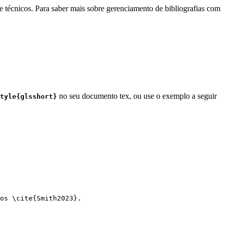
e técnicos. Para saber mais sobre gerenciamento de bibliografias com
no seu documento tex, ou use o exemplo a seguir
tyle{glsshort}
os 
\cite
{
Smith2023
}.