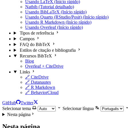
Usando LaTeX (Início rápido)
Natbib (Tutorial detalhado)
Usando BibLaTeX (Início rápido)
Usando Quarto (RStudio/Posit) (Início rápido)
Usando R Markdown (Início rápido)
Usando Overleaf (Início rápido)
Tipos de referência
Campos
FAQ do BibTeX
Estilos de citação e bibliografia
Recursos BibTeX
Blog
Overleaf + CiteDrive
Links
🔗 CiteDrive
🔗 Datanautes
🔗 R Markdown
🔗 BehaviorCloud
GitHub
Twitter
Selecionar tema
Selecionar língua
Nesta página
Nesta página