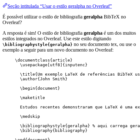
Seção intitulada “Usar o estilo geralpha no Overleaf”
É possível utilizar o estilo de bibliografia
geralpha
BibTeX no
Overleaf?
A resposta é sim! O estilo de bibliografia
geralpha
é um dos muitos
estilos integrados no Overleaf. Use este estilo digitando
no seu documento tex, ou use o
\bibliographystyle{geralpha}
exemplo a seguir para um novo documento no Overleaf:
\documentclass
{
article
}
\usepackage
[
utf8
]{
inputenc
}
\title
{Um exemplo LaTeX de referências BibTeX us
\author
{John Smith}
\begin
{
document
}
\maketitle
Estudos recentes demonstraram que LaTeX é uma ex
\medskip
\bibliographystyle
{geralpha} 
% aqui carrega gera
\bibliography
{bibliography}
\end
{
document
}