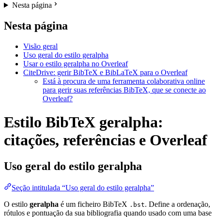
Nesta página
Nesta página
Visão geral
Uso geral do estilo geralpha
Usar o estilo geralpha no Overleaf
CiteDrive: gerir BibTeX e BibLaTeX para o Overleaf
Está à procura de uma ferramenta colaborativa online
para gerir suas referências BibTeX, que se conecte ao
Overleaf?
Estilo BibTeX geralpha:
citações, referências e Overleaf
Uso geral do estilo
geralpha
Seção intitulada “Uso geral do estilo geralpha”
O estilo
geralpha
é um ficheiro BibTeX
. Define a ordenação,
.bst
rótulos e pontuação da sua bibliografia quando usado com uma base