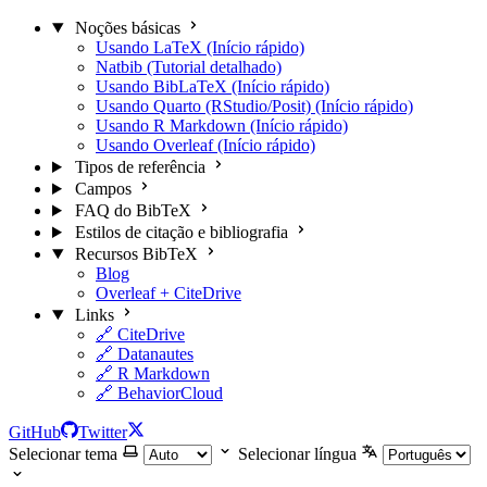
Noções básicas
Usando LaTeX (Início rápido)
Natbib (Tutorial detalhado)
Usando BibLaTeX (Início rápido)
Usando Quarto (RStudio/Posit) (Início rápido)
Usando R Markdown (Início rápido)
Usando Overleaf (Início rápido)
Tipos de referência
Campos
FAQ do BibTeX
Estilos de citação e bibliografia
Recursos BibTeX
Blog
Overleaf + CiteDrive
Links
🔗 CiteDrive
🔗 Datanautes
🔗 R Markdown
🔗 BehaviorCloud
GitHub
Twitter
Selecionar tema
Selecionar língua