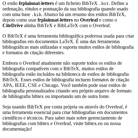
O estilo
frplainnat-letters
é um ficheiro BibTeX
. Define a
.bst
ordenação, rótulos e pontuação da sua bibliografia quando usado
com uma base
. Abaixo há um resumo dos estilos BibTeX,
.bib
depois como usar
frplainnat-letters
no
Overleaf
e como o
CiteDrive
alinha BibTeX e BibLaTeX com o Overleaf.
O BibTeX é uma ferramenta bibliográfica poderosa usada para criar
bibliografias em documentos LaTeX. É uma das ferramentas
bibliográficas mais utilizadas e suporta muitos estilos de bibliografia
e formatos de citação diferentes.
Embora o Overleaf atualmente não suporte todos os estilos de
bibliografia compatíveis com o BibTeX, muitos estilos de
bibliografia estão incluídos na biblioteca de estilos de bibliografia
BibTeX. Esses estilos de bibliografia incluem formatos de citação
APA, IEEE, CSE e Chicago. Você também pode usar estilos de
bibliografia personalizados criando seu próprio arquivo de formato
de bibliografia bibtex ou importando um de outra fonte.
Seja usando BibTeX por conta própria ou através do Overleaf, é
uma ferramenta essencial para criar bibliografias em documentos
científicos e técnicos. Para saber mais sobre gerenciamento de
bibliografias com bibtex e Overleaf, visite bibtex.eu ou nossa
documentação!