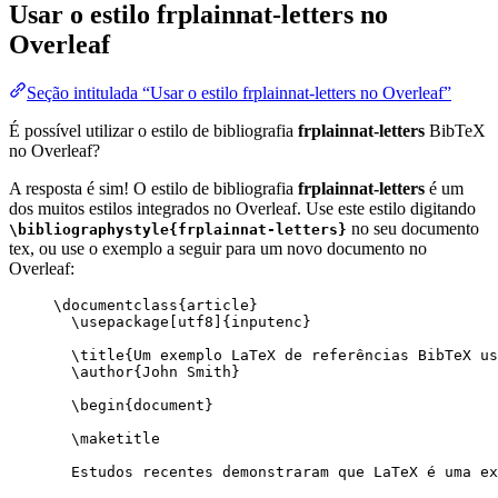
Usar o estilo
frplainnat-letters
no
Overleaf
Seção intitulada “Usar o estilo frplainnat-letters no Overleaf”
É possível utilizar o estilo de bibliografia
frplainnat-letters
BibTeX
no Overleaf?
A resposta é sim! O estilo de bibliografia
frplainnat-letters
é um
dos muitos estilos integrados no Overleaf. Use este estilo digitando
no seu documento
\bibliographystyle{frplainnat-letters}
tex, ou use o exemplo a seguir para um novo documento no
Overleaf:
\documentclass
{
article
}
\usepackage
[
utf8
]{
inputenc
}
\title
{Um exemplo LaTeX de referências BibTeX us
\author
{John Smith}
\begin
{
document
}
\maketitle
Estudos recentes demonstraram que LaTeX é uma ex