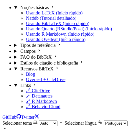
Noções básicas
Usando LaTeX (Início rápido)
Natbib (Tutorial detalhado)
Usando BibLaTeX (Início rápido)
Usando Quarto (RStudio/Posit) (Início rápido)
Usando R Markdown (Início rápido)
Usando Overleaf (Início rápido)
Tipos de referência
Campos
FAQ do BibTeX
Estilos de citação e bibliografia
Recursos BibTeX
Blog
Overleaf + CiteDrive
Links
🔗 CiteDrive
🔗 Datanautes
🔗 R Markdown
🔗 BehaviorCloud
GitHub
Twitter
Selecionar tema
Selecionar língua