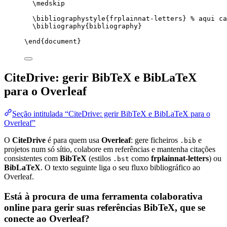
\medskip
\bibliographystyle
{frplainnat-letters} 
% aqui ca
\bibliography
{bibliography}
\end
{
document
}
CiteDrive: gerir BibTeX e BibLaTeX
para o Overleaf
Seção intitulada “CiteDrive: gerir BibTeX e BibLaTeX para o
Overleaf”
O
CiteDrive
é para quem usa
Overleaf
: gere ficheiros
e
.bib
projetos num só sítio, colabore em referências e mantenha citações
consistentes com
BibTeX
(estilos
como
frplainnat-letters
) ou
.bst
BibLaTeX
. O texto seguinte liga o seu fluxo bibliográfico ao
Overleaf.
Está à procura de uma ferramenta colaborativa
online para gerir suas referências BibTeX, que se
conecte ao Overleaf?