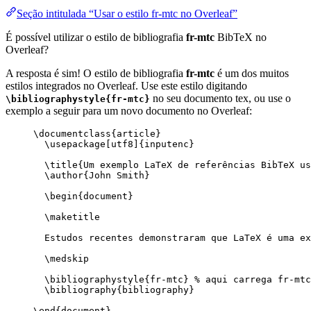
Seção intitulada “Usar o estilo fr-mtc no Overleaf”
É possível utilizar o estilo de bibliografia
fr-mtc
BibTeX no
Overleaf?
A resposta é sim! O estilo de bibliografia
fr-mtc
é um dos muitos
estilos integrados no Overleaf. Use este estilo digitando
no seu documento tex, ou use o
\bibliographystyle{fr-mtc}
exemplo a seguir para um novo documento no Overleaf:
\documentclass
{
article
}
\usepackage
[
utf8
]{
inputenc
}
\title
{Um exemplo LaTeX de referências BibTeX us
\author
{John Smith}
\begin
{
document
}
\maketitle
Estudos recentes demonstraram que LaTeX é uma ex
\medskip
\bibliographystyle
{fr-mtc} 
% aqui carrega fr-mtc
\bibliography
{bibliography}
\end
{
document
}