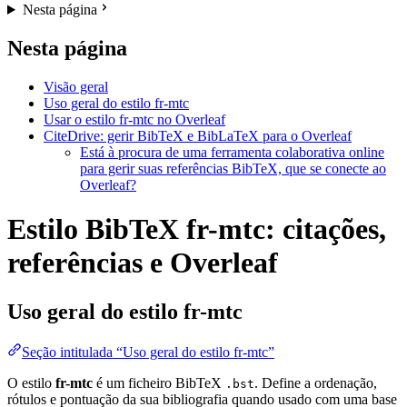
Nesta página
Nesta página
Visão geral
Uso geral do estilo fr-mtc
Usar o estilo fr-mtc no Overleaf
CiteDrive: gerir BibTeX e BibLaTeX para o Overleaf
Está à procura de uma ferramenta colaborativa online
para gerir suas referências BibTeX, que se conecte ao
Overleaf?
Estilo BibTeX fr-mtc: citações,
referências e Overleaf
Uso geral do estilo
fr-mtc
Seção intitulada “Uso geral do estilo fr-mtc”
O estilo
fr-mtc
é um ficheiro BibTeX
. Define a ordenação,
.bst
rótulos e pontuação da sua bibliografia quando usado com uma base