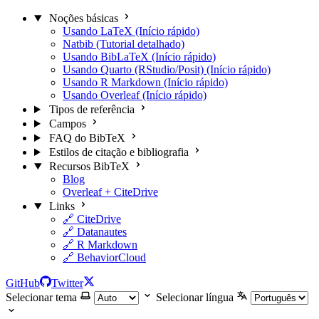
Noções básicas
Usando LaTeX (Início rápido)
Natbib (Tutorial detalhado)
Usando BibLaTeX (Início rápido)
Usando Quarto (RStudio/Posit) (Início rápido)
Usando R Markdown (Início rápido)
Usando Overleaf (Início rápido)
Tipos de referência
Campos
FAQ do BibTeX
Estilos de citação e bibliografia
Recursos BibTeX
Blog
Overleaf + CiteDrive
Links
🔗 CiteDrive
🔗 Datanautes
🔗 R Markdown
🔗 BehaviorCloud
GitHub
Twitter
Selecionar tema
Selecionar língua