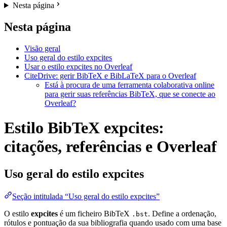
Nesta página
Nesta página
Visão geral
Uso geral do estilo expcites
Usar o estilo expcites no Overleaf
CiteDrive: gerir BibTeX e BibLaTeX para o Overleaf
Está à procura de uma ferramenta colaborativa online
para gerir suas referências BibTeX, que se conecte ao
Overleaf?
Estilo BibTeX expcites:
citações, referências e Overleaf
Uso geral do estilo
expcites
Seção intitulada “Uso geral do estilo expcites”
O estilo
expcites
é um ficheiro BibTeX
. Define a ordenação,
.bst
rótulos e pontuação da sua bibliografia quando usado com uma base