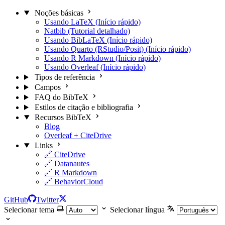
Noções básicas
Usando LaTeX (Início rápido)
Natbib (Tutorial detalhado)
Usando BibLaTeX (Início rápido)
Usando Quarto (RStudio/Posit) (Início rápido)
Usando R Markdown (Início rápido)
Usando Overleaf (Início rápido)
Tipos de referência
Campos
FAQ do BibTeX
Estilos de citação e bibliografia
Recursos BibTeX
Blog
Overleaf + CiteDrive
Links
🔗 CiteDrive
🔗 Datanautes
🔗 R Markdown
🔗 BehaviorCloud
GitHub
Twitter
Selecionar tema
Selecionar língua