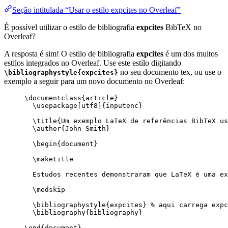
Seção intitulada “Usar o estilo expcites no Overleaf”
É possível utilizar o estilo de bibliografia
expcites
BibTeX no
Overleaf?
A resposta é sim! O estilo de bibliografia
expcites
é um dos muitos
estilos integrados no Overleaf. Use este estilo digitando
no seu documento tex, ou use o
\bibliographystyle{expcites}
exemplo a seguir para um novo documento no Overleaf:
\documentclass
{
article
}
\usepackage
[
utf8
]{
inputenc
}
\title
{Um exemplo LaTeX de referências BibTeX us
\author
{John Smith}
\begin
{
document
}
\maketitle
Estudos recentes demonstraram que LaTeX é uma ex
\medskip
\bibliographystyle
{expcites} 
% aqui carrega expc
\bibliography
{bibliography}
\end
{
document
}