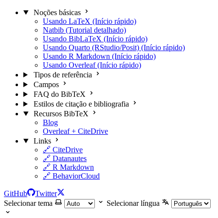
Noções básicas
Usando LaTeX (Início rápido)
Natbib (Tutorial detalhado)
Usando BibLaTeX (Início rápido)
Usando Quarto (RStudio/Posit) (Início rápido)
Usando R Markdown (Início rápido)
Usando Overleaf (Início rápido)
Tipos de referência
Campos
FAQ do BibTeX
Estilos de citação e bibliografia
Recursos BibTeX
Blog
Overleaf + CiteDrive
Links
🔗 CiteDrive
🔗 Datanautes
🔗 R Markdown
🔗 BehaviorCloud
GitHub
Twitter
Selecionar tema
Selecionar língua