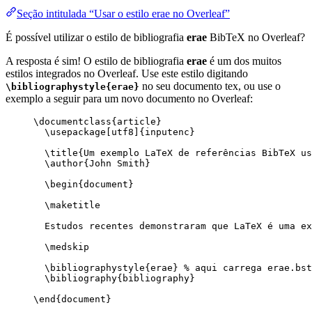
Seção intitulada “Usar o estilo erae no Overleaf”
É possível utilizar o estilo de bibliografia
erae
BibTeX no Overleaf?
A resposta é sim! O estilo de bibliografia
erae
é um dos muitos
estilos integrados no Overleaf. Use este estilo digitando
no seu documento tex, ou use o
\bibliographystyle{erae}
exemplo a seguir para um novo documento no Overleaf:
\documentclass
{
article
}
\usepackage
[
utf8
]{
inputenc
}
\title
{Um exemplo LaTeX de referências BibTeX us
\author
{John Smith}
\begin
{
document
}
\maketitle
Estudos recentes demonstraram que LaTeX é uma ex
\medskip
\bibliographystyle
{erae} 
% aqui carrega erae.bst
\bibliography
{bibliography}
\end
{
document
}