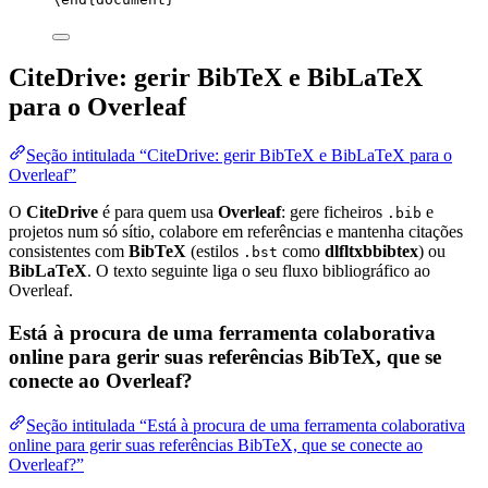
CiteDrive: gerir BibTeX e BibLaTeX
para o Overleaf
Seção intitulada “CiteDrive: gerir BibTeX e BibLaTeX para o
Overleaf”
O
CiteDrive
é para quem usa
Overleaf
: gere ficheiros
e
.bib
projetos num só sítio, colabore em referências e mantenha citações
consistentes com
BibTeX
(estilos
como
dlfltxbbibtex
) ou
.bst
BibLaTeX
. O texto seguinte liga o seu fluxo bibliográfico ao
Overleaf.
Está à procura de uma ferramenta colaborativa
online para gerir suas referências BibTeX, que se
conecte ao Overleaf?
Seção intitulada “Está à procura de uma ferramenta colaborativa
online para gerir suas referências BibTeX, que se conecte ao
Overleaf?”