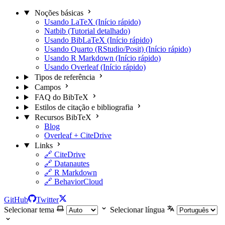
Noções básicas
Usando LaTeX (Início rápido)
Natbib (Tutorial detalhado)
Usando BibLaTeX (Início rápido)
Usando Quarto (RStudio/Posit) (Início rápido)
Usando R Markdown (Início rápido)
Usando Overleaf (Início rápido)
Tipos de referência
Campos
FAQ do BibTeX
Estilos de citação e bibliografia
Recursos BibTeX
Blog
Overleaf + CiteDrive
Links
🔗 CiteDrive
🔗 Datanautes
🔗 R Markdown
🔗 BehaviorCloud
GitHub
Twitter
Selecionar tema
Selecionar língua