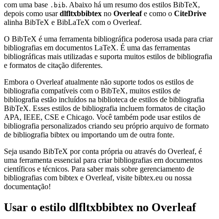
com uma base
. Abaixo há um resumo dos estilos BibTeX,
.bib
depois como usar
dlfltxbbibtex
no
Overleaf
e como o
CiteDrive
alinha BibTeX e BibLaTeX com o Overleaf.
O BibTeX é uma ferramenta bibliográfica poderosa usada para criar
bibliografias em documentos LaTeX. É uma das ferramentas
bibliográficas mais utilizadas e suporta muitos estilos de bibliografia
e formatos de citação diferentes.
Embora o Overleaf atualmente não suporte todos os estilos de
bibliografia compatíveis com o BibTeX, muitos estilos de
bibliografia estão incluídos na biblioteca de estilos de bibliografia
BibTeX. Esses estilos de bibliografia incluem formatos de citação
APA, IEEE, CSE e Chicago. Você também pode usar estilos de
bibliografia personalizados criando seu próprio arquivo de formato
de bibliografia bibtex ou importando um de outra fonte.
Seja usando BibTeX por conta própria ou através do Overleaf, é
uma ferramenta essencial para criar bibliografias em documentos
científicos e técnicos. Para saber mais sobre gerenciamento de
bibliografias com bibtex e Overleaf, visite bibtex.eu ou nossa
documentação!
Usar o estilo
dlfltxbbibtex
no Overleaf