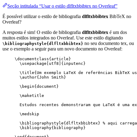
Seção intitulada “Usar o estilo dlfltxbbibtex no Overleaf”
É possível utilizar o estilo de bibliografia
dlfltxbbibtex
BibTeX no
Overleaf?
A resposta é sim! O estilo de bibliografia
dlfltxbbibtex
é um dos
muitos estilos integrados no Overleaf. Use este estilo digitando
no seu documento tex, ou
\bibliographystyle{dlfltxbbibtex}
use o exemplo a seguir para um novo documento no Overleaf:
\documentclass
{
article
}
\usepackage
[
utf8
]{
inputenc
}
\title
{Um exemplo LaTeX de referências BibTeX us
\author
{John Smith}
\begin
{
document
}
\maketitle
Estudos recentes demonstraram que LaTeX é uma ex
\medskip
\bibliographystyle
{dlfltxbbibtex} 
% aqui carrega
\bibliography
{bibliography}
\end
{
document
}