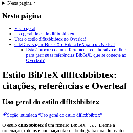
Nesta página
Nesta página
Visão geral
Uso geral do estilo dlfltxbbibtex
Usar o estilo dlfltxbbibtex no Overleaf
CiteDrive: gerir BibTeX e BibLaTeX para o Overleaf
Está à procura de uma ferramenta colaborativa online
para gerir suas referências BibTeX, que se conecte ao
Overleaf?
Estilo BibTeX dlfltxbbibtex:
citações, referências e Overleaf
Uso geral do estilo
dlfltxbbibtex
Seção intitulada “Uso geral do estilo dlfltxbbibtex”
O estilo
dlfltxbbibtex
é um ficheiro BibTeX
. Define a
.bst
ordenação, rótulos e pontuação da sua bibliografia quando usado