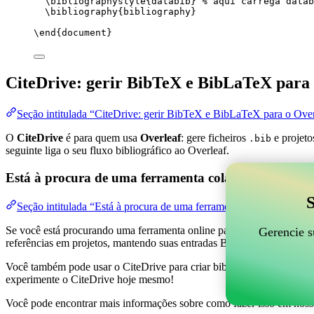
\bibliographystyle
{databib} 
% aqui carrega datab
\bibliography
{bibliography}
\end
{
document
}
CiteDrive: gerir BibTeX e BibLaTeX para 
Seção intitulada “CiteDrive: gerir BibTeX e BibLaTeX para o Over
O
CiteDrive
é para quem usa
Overleaf
: gere ficheiros
e projeto
.bib
seguinte liga o seu fluxo bibliográfico ao Overleaf.
Está à procura de uma ferramenta colaborativa online
S
Seção intitulada “Está à procura de uma ferramenta colaborativa on
Se você está procurando uma ferramenta online para ajudar a gerenciar 
Gerencie s
referências em projetos, mantendo suas entradas BibTeX atualizadas 
Você também pode usar o CiteDrive para criar bibliografias e citações 
experimente o CiteDrive hoje mesmo!
Você pode encontrar mais informações sobre como fazer isso em noss