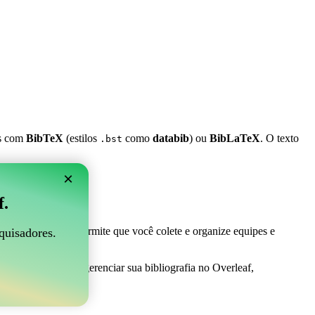
es com
BibTeX
(estilos
como
databib
) ou
BibLaTeX
. O texto
.bst
×
 Overleaf?
f.
 ser perfeito! Ele permite que você colete e organize equipes e
quisadores.
a maneira fácil de gerenciar sua bibliografia no Overleaf,