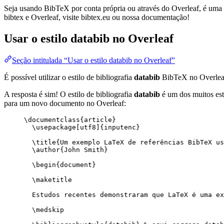
Seja usando BibTeX por conta própria ou através do Overleaf, é uma f
bibtex e Overleaf, visite bibtex.eu ou nossa documentação!
Usar o estilo
databib
no Overleaf
Seção intitulada “Usar o estilo databib no Overleaf”
É possível utilizar o estilo de bibliografia
databib
BibTeX no Overlea
A resposta é sim! O estilo de bibliografia
databib
é um dos muitos esti
para um novo documento no Overleaf:
\documentclass
{
article
}
\usepackage
[
utf8
]{
inputenc
}
\title
{Um exemplo LaTeX de referências BibTeX us
\author
{John Smith}
\begin
{
document
}
\maketitle
Estudos recentes demonstraram que LaTeX é uma ex
\medskip