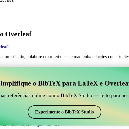
ib.bst
o Overleaf
leaf”
s num só sítio, colabore em referências e mantenha citações consistent
 para gerir suas referências BibTeX, que se conecte ao
implifique o BibTeX para LaTeX e Overlea
line para gerir suas referências BibTeX, que se conecte ao Overleaf?”
suas referências, citações e bibliografia no Overleaf, o CiteDrive pode
uas referências online com o BibTeX Studio — feito para pes
em seu projeto Overleaf.
em vários estilos, incluindo databib. Então, se você está procurando um
Experimente o BibTeX Studio
a documentação de ajuda online.