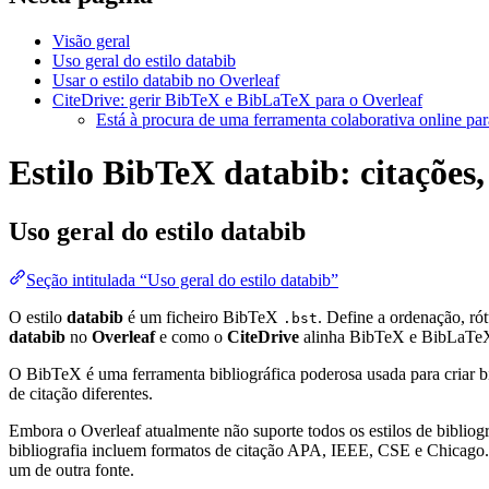
Visão geral
Uso geral do estilo databib
Usar o estilo databib no Overleaf
CiteDrive: gerir BibTeX e BibLaTeX para o Overleaf
Está à procura de uma ferramenta colaborativa online par
Estilo BibTeX databib: citações,
Uso geral do estilo
databib
Seção intitulada “Uso geral do estilo databib”
O estilo
databib
é um ficheiro BibTeX
. Define a ordenação, r
.bst
databib
no
Overleaf
e como o
CiteDrive
alinha BibTeX e BibLaTeX
O BibTeX é uma ferramenta bibliográfica poderosa usada para criar bi
de citação diferentes.
Embora o Overleaf atualmente não suporte todos os estilos de bibliogra
bibliografia incluem formatos de citação APA, IEEE, CSE e Chicago. 
um de outra fonte.