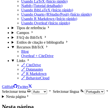
Usando LaTeX (Início rápido)
Natbib (Tutorial detalhado)
Usando BibLaTeX (Início rápido)
Usando Quarto (RStudio/Posit) (Início rápido)
Usando R Markdown (Início rápido)
Usando Overleaf (Início rápido)
Tipos de referência
Campos
FAQ do BibTeX
Estilos de citação e bibliografia
Recursos BibTeX
Blog
Overleaf + CiteDrive
Links
🔗 CiteDrive
🔗 Datanautes
🔗 R Markdown
🔗 BehaviorCloud
GitHub
Twitter
Selecionar tema
Selecionar língua
Nesta página
Nesta página