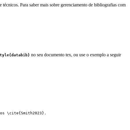
e técnicos. Para saber mais sobre gerenciamento de bibliografias com
no seu documento tex, ou use o exemplo a seguir
tyle{databib}
os 
\cite
{
Smith2023
}.