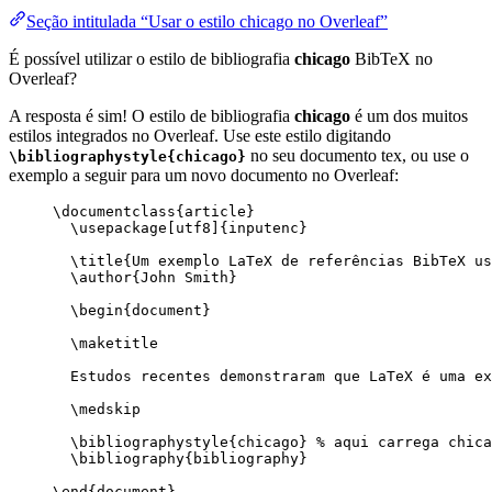
Seção intitulada “Usar o estilo chicago no Overleaf”
É possível utilizar o estilo de bibliografia
chicago
BibTeX no
Overleaf?
A resposta é sim! O estilo de bibliografia
chicago
é um dos muitos
estilos integrados no Overleaf. Use este estilo digitando
no seu documento tex, ou use o
\bibliographystyle{chicago}
exemplo a seguir para um novo documento no Overleaf:
\documentclass
{
article
}
\usepackage
[
utf8
]{
inputenc
}
\title
{Um exemplo LaTeX de referências BibTeX us
\author
{John Smith}
\begin
{
document
}
\maketitle
Estudos recentes demonstraram que LaTeX é uma ex
\medskip
\bibliographystyle
{chicago} 
% aqui carrega chica
\bibliography
{bibliography}
\end
{
document
}