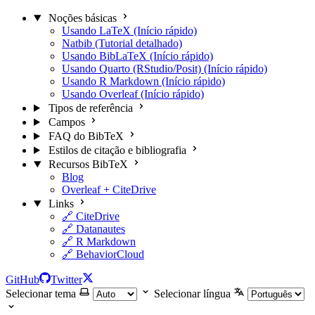
Noções básicas
Usando LaTeX (Início rápido)
Natbib (Tutorial detalhado)
Usando BibLaTeX (Início rápido)
Usando Quarto (RStudio/Posit) (Início rápido)
Usando R Markdown (Início rápido)
Usando Overleaf (Início rápido)
Tipos de referência
Campos
FAQ do BibTeX
Estilos de citação e bibliografia
Recursos BibTeX
Blog
Overleaf + CiteDrive
Links
🔗 CiteDrive
🔗 Datanautes
🔗 R Markdown
🔗 BehaviorCloud
GitHub
Twitter
Selecionar tema
Selecionar língua