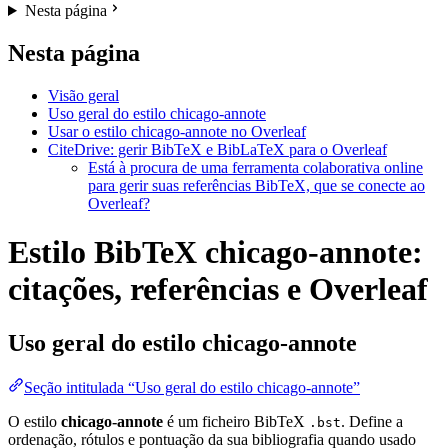
Nesta página
Nesta página
Visão geral
Uso geral do estilo chicago-annote
Usar o estilo chicago-annote no Overleaf
CiteDrive: gerir BibTeX e BibLaTeX para o Overleaf
Está à procura de uma ferramenta colaborativa online
para gerir suas referências BibTeX, que se conecte ao
Overleaf?
Estilo BibTeX chicago-annote:
citações, referências e Overleaf
Uso geral do estilo
chicago-annote
Seção intitulada “Uso geral do estilo chicago-annote”
O estilo
chicago-annote
é um ficheiro BibTeX
. Define a
.bst
ordenação, rótulos e pontuação da sua bibliografia quando usado