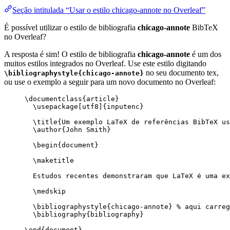
Seção intitulada “Usar o estilo chicago-annote no Overleaf”
É possível utilizar o estilo de bibliografia
chicago-annote
BibTeX
no Overleaf?
A resposta é sim! O estilo de bibliografia
chicago-annote
é um dos
muitos estilos integrados no Overleaf. Use este estilo digitando
no seu documento tex,
\bibliographystyle{chicago-annote}
ou use o exemplo a seguir para um novo documento no Overleaf:
\documentclass
{
article
}
\usepackage
[
utf8
]{
inputenc
}
\title
{Um exemplo LaTeX de referências BibTeX us
\author
{John Smith}
\begin
{
document
}
\maketitle
Estudos recentes demonstraram que LaTeX é uma ex
\medskip
\bibliographystyle
{chicago-annote} 
% aqui carreg
\bibliography
{bibliography}
\end
{
document
}