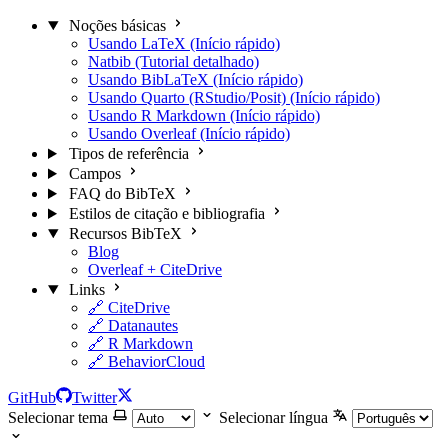
Noções básicas
Usando LaTeX (Início rápido)
Natbib (Tutorial detalhado)
Usando BibLaTeX (Início rápido)
Usando Quarto (RStudio/Posit) (Início rápido)
Usando R Markdown (Início rápido)
Usando Overleaf (Início rápido)
Tipos de referência
Campos
FAQ do BibTeX
Estilos de citação e bibliografia
Recursos BibTeX
Blog
Overleaf + CiteDrive
Links
🔗 CiteDrive
🔗 Datanautes
🔗 R Markdown
🔗 BehaviorCloud
GitHub
Twitter
Selecionar tema
Selecionar língua