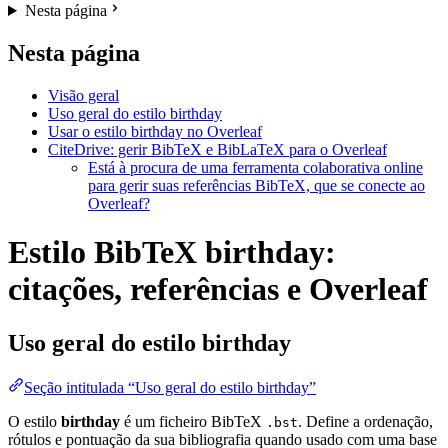
Nesta página
Nesta página
Visão geral
Uso geral do estilo birthday
Usar o estilo birthday no Overleaf
CiteDrive: gerir BibTeX e BibLaTeX para o Overleaf
Está à procura de uma ferramenta colaborativa online
para gerir suas referências BibTeX, que se conecte ao
Overleaf?
Estilo BibTeX birthday:
citações, referências e Overleaf
Uso geral do estilo
birthday
Seção intitulada “Uso geral do estilo birthday”
O estilo
birthday
é um ficheiro BibTeX
. Define a ordenação,
.bst
rótulos e pontuação da sua bibliografia quando usado com uma base