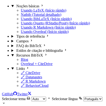
Noções básicas
Usando LaTeX (Início rápido)
Natbib (Tutorial detalhado)
Usando BibLaTeX (Início rápido)
Usando Quarto (RStudio/Posit) (Início rápido)
Usando R Markdown (Início rápido)
Usando Overleaf (Início rápido)
Tipos de referência
Campos
FAQ do BibTeX
Estilos de citação e bibliografia
Recursos BibTeX
Blog
Overleaf + CiteDrive
Links
🔗 CiteDrive
🔗 Datanautes
🔗 R Markdown
🔗 BehaviorCloud
GitHub
Twitter
Selecionar tema
Selecionar língua