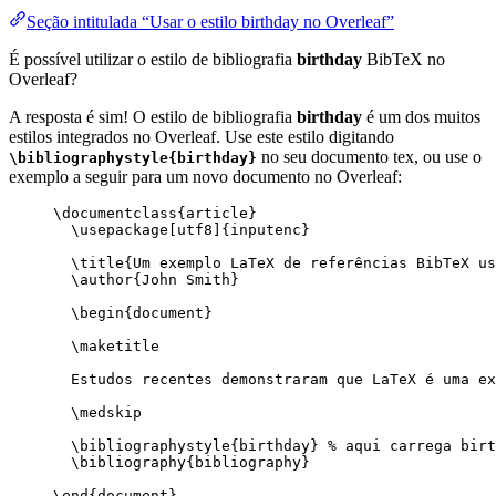
Seção intitulada “Usar o estilo birthday no Overleaf”
É possível utilizar o estilo de bibliografia
birthday
BibTeX no
Overleaf?
A resposta é sim! O estilo de bibliografia
birthday
é um dos muitos
estilos integrados no Overleaf. Use este estilo digitando
no seu documento tex, ou use o
\bibliographystyle{birthday}
exemplo a seguir para um novo documento no Overleaf:
\documentclass
{
article
}
\usepackage
[
utf8
]{
inputenc
}
\title
{Um exemplo LaTeX de referências BibTeX us
\author
{John Smith}
\begin
{
document
}
\maketitle
Estudos recentes demonstraram que LaTeX é uma ex
\medskip
\bibliographystyle
{birthday} 
% aqui carrega birt
\bibliography
{bibliography}
\end
{
document
}