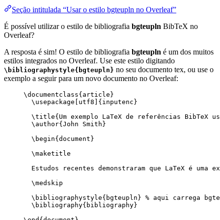
Seção intitulada “Usar o estilo bgteupln no Overleaf”
É possível utilizar o estilo de bibliografia
bgteupln
BibTeX no
Overleaf?
A resposta é sim! O estilo de bibliografia
bgteupln
é um dos muitos
estilos integrados no Overleaf. Use este estilo digitando
no seu documento tex, ou use o
\bibliographystyle{bgteupln}
exemplo a seguir para um novo documento no Overleaf:
\documentclass
{
article
}
\usepackage
[
utf8
]{
inputenc
}
\title
{Um exemplo LaTeX de referências BibTeX us
\author
{John Smith}
\begin
{
document
}
\maketitle
Estudos recentes demonstraram que LaTeX é uma ex
\medskip
\bibliographystyle
{bgteupln} 
% aqui carrega bgte
\bibliography
{bibliography}
\end
{
document
}