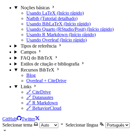
Noções básicas
Usando LaTeX (Início rápido)
Natbib (Tutorial detalhado)
Usando BibLaTeX (Início rápido)
Usando Quarto (RStudio/Posit) (Início rápido)
Usando R Markdown (Início rápido)
Usando Overleaf (Início rápido)
Tipos de referência
Campos
FAQ do BibTeX
Estilos de citação e bibliografia
Recursos BibTeX
Blog
Overleaf + CiteDrive
Links
🔗 CiteDrive
🔗 Datanautes
🔗 R Markdown
🔗 BehaviorCloud
GitHub
Twitter
Selecionar tema
Selecionar língua