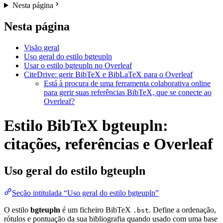
Nesta página
Nesta página
Visão geral
Uso geral do estilo bgteupln
Usar o estilo bgteupln no Overleaf
CiteDrive: gerir BibTeX e BibLaTeX para o Overleaf
Está à procura de uma ferramenta colaborativa online
para gerir suas referências BibTeX, que se conecte ao
Overleaf?
Estilo BibTeX bgteupln:
citações, referências e Overleaf
Uso geral do estilo
bgteupln
Seção intitulada “Uso geral do estilo bgteupln”
O estilo
bgteupln
é um ficheiro BibTeX
. Define a ordenação,
.bst
rótulos e pontuação da sua bibliografia quando usado com uma base