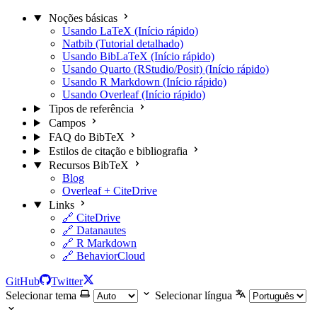
Noções básicas
Usando LaTeX (Início rápido)
Natbib (Tutorial detalhado)
Usando BibLaTeX (Início rápido)
Usando Quarto (RStudio/Posit) (Início rápido)
Usando R Markdown (Início rápido)
Usando Overleaf (Início rápido)
Tipos de referência
Campos
FAQ do BibTeX
Estilos de citação e bibliografia
Recursos BibTeX
Blog
Overleaf + CiteDrive
Links
🔗 CiteDrive
🔗 Datanautes
🔗 R Markdown
🔗 BehaviorCloud
GitHub
Twitter
Selecionar tema
Selecionar língua