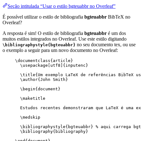
Seção intitulada “Usar o estilo bgteuabbr no Overleaf”
É possível utilizar o estilo de bibliografia
bgteuabbr
BibTeX no
Overleaf?
A resposta é sim! O estilo de bibliografia
bgteuabbr
é um dos
muitos estilos integrados no Overleaf. Use este estilo digitando
no seu documento tex, ou use
\bibliographystyle{bgteuabbr}
o exemplo a seguir para um novo documento no Overleaf:
\documentclass
{
article
}
\usepackage
[
utf8
]{
inputenc
}
\title
{Um exemplo LaTeX de referências BibTeX us
\author
{John Smith}
\begin
{
document
}
\maketitle
Estudos recentes demonstraram que LaTeX é uma ex
\medskip
\bibliographystyle
{bgteuabbr} 
% aqui carrega bgt
\bibliography
{bibliography}
\end
{
document
}