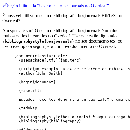
Seção intitulada “Usar o estilo besjournals no Overleaf”
É possível utilizar o estilo de bibliografia
besjournals
BibTeX no
Overleaf?
A resposta é sim! O estilo de bibliografia
besjournals
é um dos
muitos estilos integrados no Overleaf. Use este estilo digitando
no seu documento tex, ou
\bibliographystyle{besjournals}
use o exemplo a seguir para um novo documento no Overleaf:
\documentclass
{
article
}
\usepackage
[
utf8
]{
inputenc
}
\title
{Um exemplo LaTeX de referências BibTeX us
\author
{John Smith}
\begin
{
document
}
\maketitle
Estudos recentes demonstraram que LaTeX é uma ex
\medskip
\bibliographystyle
{besjournals} 
% aqui carrega b
\bibliography
{bibliography}
\end
{
document
}