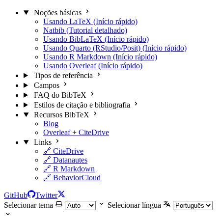
Noções básicas
Usando LaTeX (Início rápido)
Natbib (Tutorial detalhado)
Usando BibLaTeX (Início rápido)
Usando Quarto (RStudio/Posit) (Início rápido)
Usando R Markdown (Início rápido)
Usando Overleaf (Início rápido)
Tipos de referência
Campos
FAQ do BibTeX
Estilos de citação e bibliografia
Recursos BibTeX
Blog
Overleaf + CiteDrive
Links
🔗 CiteDrive
🔗 Datanautes
🔗 R Markdown
🔗 BehaviorCloud
GitHub
Twitter
Selecionar tema
Selecionar língua