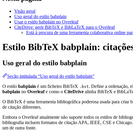
Visão geral
Uso geral do estilo babplain
Usar o estilo babplain no Overleaf
CiteDrive: gerir BibTeX e BibLaTeX para o Overleaf
Está à procura de uma ferramenta colaborativa online par
Estilo BibTeX babplain: citações
Uso geral do estilo
babplain
Seção intitulada “Uso geral do estilo babplain”
O estilo
babplain
é um ficheiro BibTeX
. Define a ordenação, 
.bst
babplain
no
Overleaf
e como o
CiteDrive
alinha BibTeX e BibLaTe
O BibTeX é uma ferramenta bibliográfica poderosa usada para criar bi
de citação diferentes.
Embora o Overleaf atualmente não suporte todos os estilos de bibliogra
bibliografia incluem formatos de citação APA, IEEE, CSE e Chicago. 
um de outra fonte.