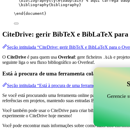
\bibliographystyle
{babplain} 
% aqui carrega babp
\bibliography
{bibliography}
\end
{
document
}
CiteDrive: gerir BibTeX e BibLaTeX para 
Seção intitulada “CiteDrive: gerir BibTeX e BibLaTeX para o Over
O
CiteDrive
é para quem usa
Overleaf
: gere ficheiros
e projeto
.bib
seguinte liga o seu fluxo bibliográfico ao Overleaf.
Está à procura de uma ferramenta colaborativa online
S
Seção intitulada “Está à procura de uma ferramenta colaborativa on
Se você está procurando uma ferramenta online para ajudar a gerenciar 
Gerencie s
referências em projetos, mantendo suas entradas BibTeX atualizadas 
Você também pode usar o CiteDrive para criar bibliografias e citações 
experimente o CiteDrive hoje mesmo!
Você pode encontrar mais informações sobre como fazer isso em noss