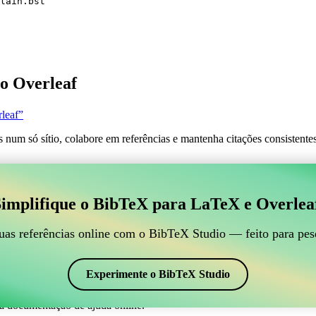
lain.bst
o Overleaf
leaf”
s num só sítio, colabore em referências e mantenha citações consistent
 para gerir suas referências BibTeX, que se conecte ao
implifique o BibTeX para LaTeX e Overlea
line para gerir suas referências BibTeX, que se conecte ao Overleaf?”
suas referências, citações e bibliografia no Overleaf, o CiteDrive pode
uas referências online com o BibTeX Studio — feito para pes
em seu projeto Overleaf.
em vários estilos, incluindo babplain. Então, se você está procurando u
Experimente o BibTeX Studio
a documentação de ajuda online.