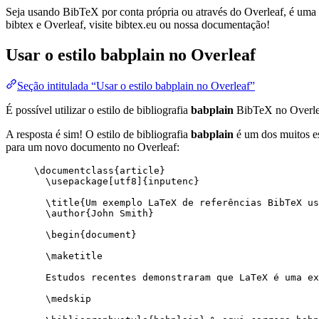
Seja usando BibTeX por conta própria ou através do Overleaf, é uma f
bibtex e Overleaf, visite bibtex.eu ou nossa documentação!
Usar o estilo
babplain
no Overleaf
Seção intitulada “Usar o estilo babplain no Overleaf”
É possível utilizar o estilo de bibliografia
babplain
BibTeX no Overle
A resposta é sim! O estilo de bibliografia
babplain
é um dos muitos es
para um novo documento no Overleaf:
\documentclass
{
article
}
\usepackage
[
utf8
]{
inputenc
}
\title
{Um exemplo LaTeX de referências BibTeX us
\author
{John Smith}
\begin
{
document
}
\maketitle
Estudos recentes demonstraram que LaTeX é uma ex
\medskip