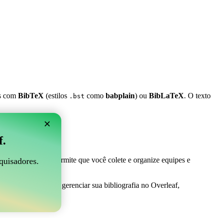
es com
BibTeX
(estilos
como
babplain
) ou
BibLaTeX
. O texto
.bst
×
 Overleaf?
f.
 ser perfeito! Ele permite que você colete e organize equipes e
quisadores.
ma maneira fácil de gerenciar sua bibliografia no Overleaf,