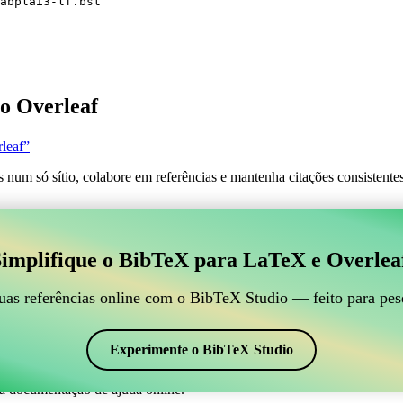
abplai3-lf.bst
o Overleaf
leaf”
s num só sítio, colabore em referências e mantenha citações consistent
 para gerir suas referências BibTeX, que se conecte ao
implifique o BibTeX para LaTeX e Overlea
line para gerir suas referências BibTeX, que se conecte ao Overleaf?”
suas referências, citações e bibliografia no Overleaf, o CiteDrive pode
uas referências online com o BibTeX Studio — feito para pes
em seu projeto Overleaf.
em vários estilos, incluindo babplai3-lf. Então, se você está procurand
Experimente o BibTeX Studio
a documentação de ajuda online.