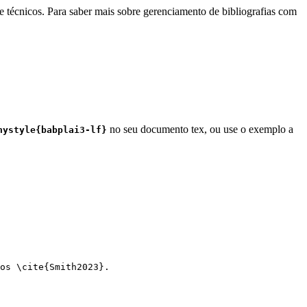
e técnicos. Para saber mais sobre gerenciamento de bibliografias com
no seu documento tex, ou use o exemplo a
hystyle{babplai3-lf}
os 
\cite
{
Smith2023
}.