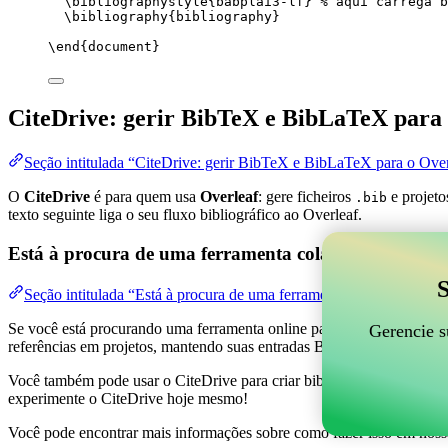
\bibliographystyle
{babplai3-lf} 
% aqui carrega b
\bibliography
{bibliography}
\end
{
document
}
CiteDrive: gerir BibTeX e BibLaTeX para 
Seção intitulada “CiteDrive: gerir BibTeX e BibLaTeX para o Over
O
CiteDrive
é para quem usa
Overleaf
: gere ficheiros
e projeto
.bib
texto seguinte liga o seu fluxo bibliográfico ao Overleaf.
Está à procura de uma ferramenta colaborativa online
S
Seção intitulada “Está à procura de uma ferramenta colaborativa on
Se você está procurando uma ferramenta online para ajudar a gerenciar 
Gerencie s
referências em projetos, mantendo suas entradas BibTeX atualizadas 
Você também pode usar o CiteDrive para criar bibliografias e citações 
experimente o CiteDrive hoje mesmo!
Você pode encontrar mais informações sobre como fazer isso em noss