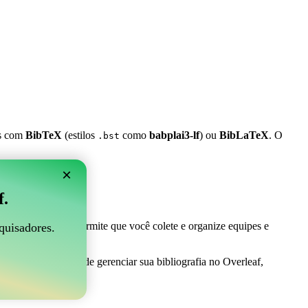
es com
BibTeX
(estilos
como
babplai3-lf
) ou
BibLaTeX
. O
.bst
×
 Overleaf?
f.
 ser perfeito! Ele permite que você colete e organize equipes e
quisadores.
o uma maneira fácil de gerenciar sua bibliografia no Overleaf,