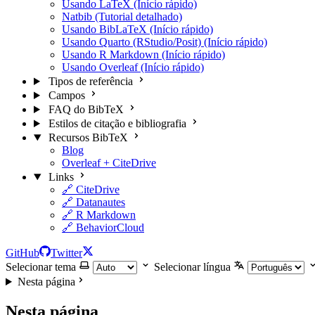
Usando LaTeX (Início rápido)
Natbib (Tutorial detalhado)
Usando BibLaTeX (Início rápido)
Usando Quarto (RStudio/Posit) (Início rápido)
Usando R Markdown (Início rápido)
Usando Overleaf (Início rápido)
Tipos de referência
Campos
FAQ do BibTeX
Estilos de citação e bibliografia
Recursos BibTeX
Blog
Overleaf + CiteDrive
Links
🔗 CiteDrive
🔗 Datanautes
🔗 R Markdown
🔗 BehaviorCloud
GitHub
Twitter
Selecionar tema
Selecionar língua
Nesta página
Nesta página