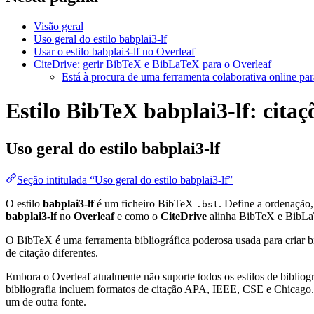
Visão geral
Uso geral do estilo babplai3-lf
Usar o estilo babplai3-lf no Overleaf
CiteDrive: gerir BibTeX e BibLaTeX para o Overleaf
Está à procura de uma ferramenta colaborativa online par
Estilo BibTeX babplai3-lf: citaç
Uso geral do estilo
babplai3-lf
Seção intitulada “Uso geral do estilo babplai3-lf”
O estilo
babplai3-lf
é um ficheiro BibTeX
. Define a ordenação
.bst
babplai3-lf
no
Overleaf
e como o
CiteDrive
alinha BibTeX e BibLa
O BibTeX é uma ferramenta bibliográfica poderosa usada para criar bi
de citação diferentes.
Embora o Overleaf atualmente não suporte todos os estilos de bibliogra
bibliografia incluem formatos de citação APA, IEEE, CSE e Chicago. 
um de outra fonte.