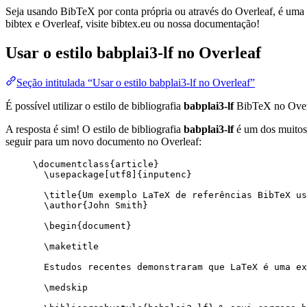
Seja usando BibTeX por conta própria ou através do Overleaf, é uma f
bibtex e Overleaf, visite bibtex.eu ou nossa documentação!
Usar o estilo
babplai3-lf
no Overleaf
Seção intitulada “Usar o estilo babplai3-lf no Overleaf”
É possível utilizar o estilo de bibliografia
babplai3-lf
BibTeX no Over
A resposta é sim! O estilo de bibliografia
babplai3-lf
é um dos muitos 
seguir para um novo documento no Overleaf:
\documentclass
{
article
}
\usepackage
[
utf8
]{
inputenc
}
\title
{Um exemplo LaTeX de referências BibTeX us
\author
{John Smith}
\begin
{
document
}
\maketitle
Estudos recentes demonstraram que LaTeX é uma ex
\medskip