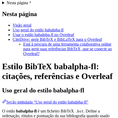
Nesta página
Nesta página
Visão geral
Uso geral do estilo babalpha-fl
Usar o estilo babalpha-fl no Overleaf
CiteDrive: gerir BibTeX e BibLaTeX para o Overleaf
Está à procura de uma ferramenta colaborativa online
para gerir suas referências BibTeX, que se conecte ao
Overleaf?
Estilo BibTeX babalpha-fl:
citações, referências e Overleaf
Uso geral do estilo
babalpha-fl
Seção intitulada “Uso geral do estilo babalpha-fl”
O estilo
babalpha-fl
é um ficheiro BibTeX
. Define a
.bst
ordenação, rótulos e pontuação da sua bibliografia quando usado