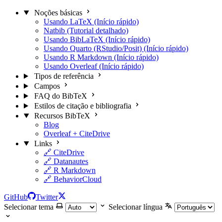
Noções básicas
Usando LaTeX (Início rápido)
Natbib (Tutorial detalhado)
Usando BibLaTeX (Início rápido)
Usando Quarto (RStudio/Posit) (Início rápido)
Usando R Markdown (Início rápido)
Usando Overleaf (Início rápido)
Tipos de referência
Campos
FAQ do BibTeX
Estilos de citação e bibliografia
Recursos BibTeX
Blog
Overleaf + CiteDrive
Links
🔗 CiteDrive
🔗 Datanautes
🔗 R Markdown
🔗 BehaviorCloud
GitHub
Twitter
Selecionar tema
Selecionar língua