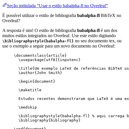
Seção intitulada “Usar o estilo babalpha-fl no Overleaf”
É possível utilizar o estilo de bibliografia
babalpha-fl
BibTeX no
Overleaf?
A resposta é sim! O estilo de bibliografia
babalpha-fl
é um dos
muitos estilos integrados no Overleaf. Use este estilo digitando
no seu documento tex, ou
\bibliographystyle{babalpha-fl}
use o exemplo a seguir para um novo documento no Overleaf:
\documentclass
{
article
}
\usepackage
[
utf8
]{
inputenc
}
\title
{Um exemplo LaTeX de referências BibTeX us
\author
{John Smith}
\begin
{
document
}
\maketitle
Estudos recentes demonstraram que LaTeX é uma ex
\medskip
\bibliographystyle
{babalpha-fl} 
% aqui carrega b
\bibliography
{bibliography}
\end
{
document
}