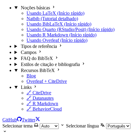
Noções básicas
Usando LaTeX (Início rápido)
Natbib (Tutorial detalhado)
Usando BibLaTeX (Início rápido)
Usando Quarto (RStudio/Posit) (Início rápido)
Usando R Markdown (Início rápido)
Usando Overleaf (Início rápido)
Tipos de referência
Campos
FAQ do BibTeX
Estilos de citação e bibliografia
Recursos BibTeX
Blog
Overleaf + CiteDrive
Links
🔗 CiteDrive
🔗 Datanautes
🔗 R Markdown
🔗 BehaviorCloud
GitHub
Twitter
Selecionar tema
Selecionar língua