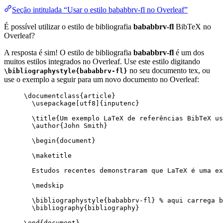
Seção intitulada “Usar o estilo bababbrv-fl no Overleaf”
É possível utilizar o estilo de bibliografia
bababbrv-fl
BibTeX no
Overleaf?
A resposta é sim! O estilo de bibliografia
bababbrv-fl
é um dos
muitos estilos integrados no Overleaf. Use este estilo digitando
no seu documento tex, ou
\bibliographystyle{bababbrv-fl}
use o exemplo a seguir para um novo documento no Overleaf:
\documentclass
{
article
}
\usepackage
[
utf8
]{
inputenc
}
\title
{Um exemplo LaTeX de referências BibTeX us
\author
{John Smith}
\begin
{
document
}
\maketitle
Estudos recentes demonstraram que LaTeX é uma ex
\medskip
\bibliographystyle
{bababbrv-fl} 
% aqui carrega b
\bibliography
{bibliography}
\end
{
document
}